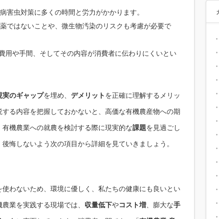
病害虫対策に多くの時間と労力がかかります。
薬ではないことや、微生物汚染のリスクも考慮が必要で
得費用や手間、そしてその内容が消費者に伝わりにくいとい
現実のギャップ
を埋め、
デメリット
を正確に理解するメリッ
説する内容を把握しておかないと、高価な有機農産物への期
、有機農業への就農を検討する際に現実的な
課題
を見過ごし
、後悔しないよう次の項目から詳細を見ていきましょう。
を使わないため、環境に優しく、私たちの健康にも良いとい
機農業を実践する現場では、
収量低下
や
コスト増
、膨大な
手