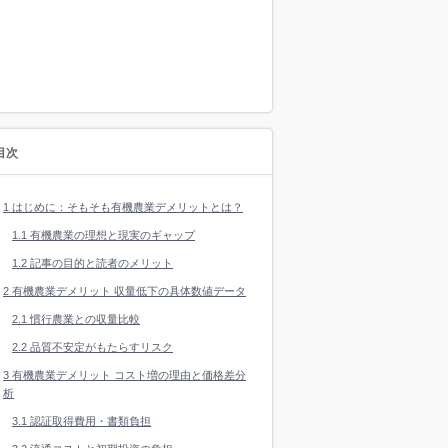
目次
1
はじめに：そもそも有機農業デメリットとは？
1.1
有機農業の理想と現実のギャップ
1.2
記事の目的と読者のメリット
2
有機農業デメリット 収量低下の具体数値データ
2.1
慣行農業との収量比較
2.2
品質不安定がもたらすリスク
3
有機農業デメリット コスト増の理由と価格差分
析
3.1
認証取得費用・書類負担