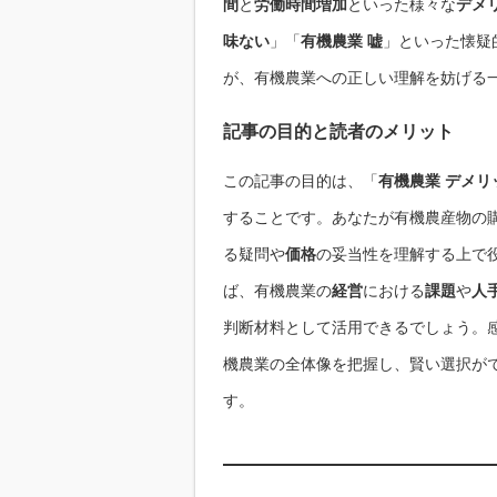
間
と
労働時間増加
といった様々な
デメ
味ない
」「
有機農業 嘘
」といった懐疑
が、有機農業への正しい理解を妨げる
記事の目的と読者のメリット
この記事の目的は、「
有機農業 デメリ
することです。あなたが有機農産物の
る疑問や
価格
の妥当性を理解する上で
ば、有機農業の
経営
における
課題
や
人
判断材料として活用できるでしょう。
機農業の全体像を把握し、賢い選択が
す。