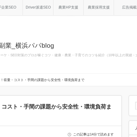
F企業SEO
Driver派遣SEO
農業HP支援
農業採用支援
広告掲載
副業_横浜パパblog
bマーケ・SEO対策のプロが稼ぐコツ・健康・農業・子育てのコツを紹介（10年以上の実績
ト！収量・コスト・手間の課題から安全性・環境負荷まで
・コスト・手間の課題から安全性・環境負荷ま
この記事は14分で読めます