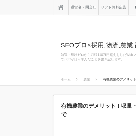
ホーム
運営者・問合せ
リフト無料広告
SEOプロ×採用,物流,農業,
知識・経験ゼロから月収110万円超えをしたWe
てパパが日々学んだことを書き記します。
ホーム
農業
有機農業のデメリッ
有機農業のデメリット！収量
で