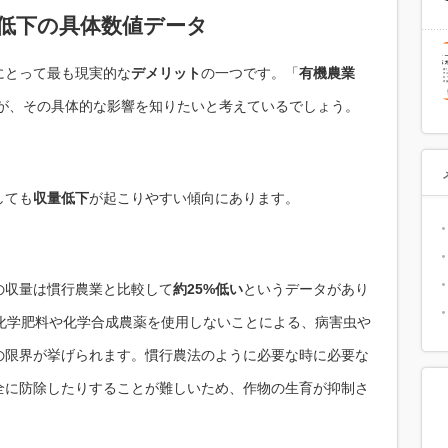
量低下の具体数値データ
にとって最も現実的な
デメリット
の一つです。「
有機農業
が、その具体的な影響を知りたいと考えているでしょう。
しても
収量低下
が起こりやすい傾向にあります。
の収量は慣行農業と比較して
約25%低い
というデータがあり
化学肥料や化学合成農薬を使用しないことによる、病害虫や
の限界が挙げられます。慣行農法のように必要な時に必要な
全に防除したりすることが難しいため、作物の生育が抑制さ