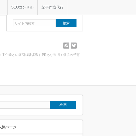
SEOコンサル
記事作成代行
rss
twitter
・大手企業との取引経験多数）PRあり※旧：横浜の子育
人気ページ