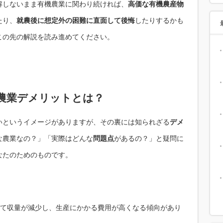
解しないまま有機農業に関わり続ければ、
高価な有機農産物
たり、
就農後に想定外の困難に直面して後悔
したりするかも
この先の解説を読み進めてください。
農業デメリットとは？
いというイメージがありますが、その裏には知られざる
デメ
な農業なの？」「実際はどんな
問題点
があるの？」と疑問に
なたのためのものです。
。
て収量が減少し、生産にかかる費用が高くなる傾向があり