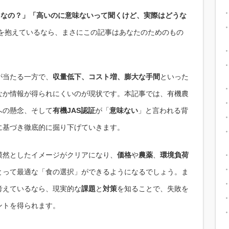
りなの？」「高いのに意味ないって聞くけど、実際はどうな
を抱えているなら、まさにこの記事はあなたのためのもの
が当たる一方で、
収量低下、コスト増、膨大な手間
といった
なか情報が得られにくいのが現状です。本記事では、有機農
への懸念、そして
有機JAS認証
が「
意味ない
」と言われる背
に基づき徹底的に掘り下げていきます。
漠然としたイメージがクリアになり、
価格
や
農薬
、
環境負荷
とって最適な「食の選択」ができるようになるでしょう。ま
考えているなら、現実的な
課題
と
対策
を知ることで、失敗を
ントを得られます。