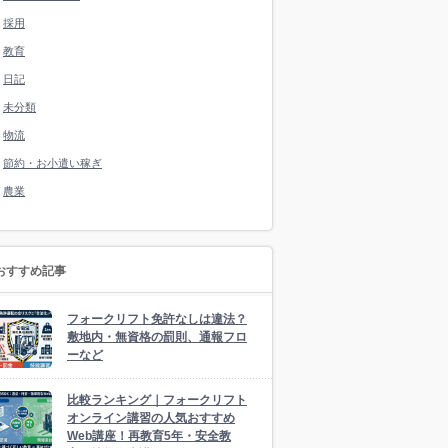
採用
教育
日記
未分類
物流
節約・お小遣い稼ぎ
農業
おすすめ記事
フォークリフト免許なしは違法？
敷地内・無資格の罰則、通報フロ
ーなど
比較ランキング｜フォークリフト
オンライン講習の人気おすすめ
Web講座！再教育5年・安全教