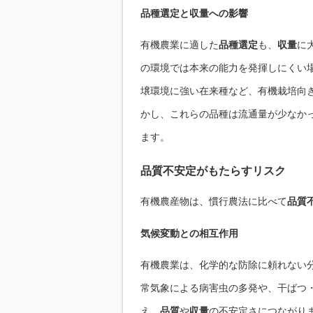
品種選定と収量への影響
有機農業に適した
品種選定
も、
収量
に
の環境では本来の能力を発揮しにくい
壌環境に強い在来種など、有機栽培向
かし、これらの品種は流通量が少なか
ます。
品質不安定がもたらすリスク
有機農産物は、慣行農法に比べて
品質
気候変動との相互作用
有機農業は、化学的な防除に頼れない
常気象による病害虫の多発や、干ばつ
え、
品質
や
収量
の不安定さにつながり