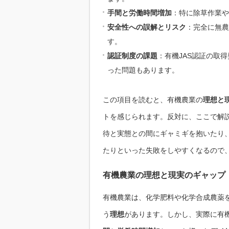
手間と労働時間増加
：特に除草作業や
安全性への誤解とリスク
：完全に無農
す。
認証制度の課題
：有機JAS認証の取
った問題もあります。
この項目を読むと、有機農業の
理想と
トを感じられます。反対に、ここで解
待と実態との間にギャミギを抱いたり
たりといった失敗をしやすくなるので
有機農業の理想と現実のギャップ
有機農業は、化学肥料や化学合成農薬
う
理想
があります。しかし、実際に有