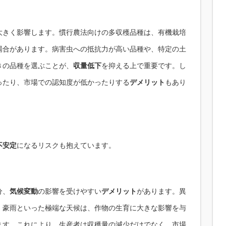
大きく影響します。慣行農法向けの多収穫品種は、有機栽培
場合があります。病害虫への抵抗力が高い品種や、特定の土
きの品種を選ぶことが、
収量低下
を抑える上で重要です。し
ったり、市場での認知度が低かったりする
デメリット
もあり
不安定
になるリスクも抱えています。
分、
気候変動
の影響を受けやすい
デメリット
があります。異
・豪雨といった極端な天候は、作物の生育に大きな影響を与
ます。これにより、生産者は収穫量の減少だけでなく、市場