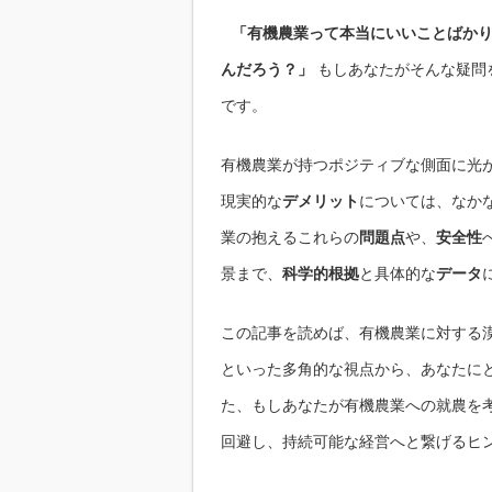
「有機農業って本当にいいことばか
んだろう？」
もしあなたがそんな疑問
です。
有機農業が持つポジティブな側面に光
現実的な
デメリット
については、なか
業の抱えるこれらの
問題点
や、
安全性
景まで、
科学的根拠
と具体的な
データ
この記事を読めば、有機農業に対する
といった多角的な視点から、あなたに
た、もしあなたが有機農業への就農を
回避し、持続可能な経営へと繋げるヒ