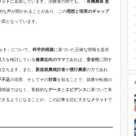
リット
に直面しています。消費者の間でも、「
有機農業 意
的な声が聞かれることがあり、この
理想と現実のギャップ
一因となっています。
ット
」について、
科学的根拠
に基づいた正確な情報を提供
購入を検討している
健康志向のママ
であれば、
安全性
に関す
役立ちます。また、
新規就農検討者
や
慣行農家
の方であれ
手不足
の現実、そしてその
対策
を知ることで、就農や転換の
感情論ではなく、客観的な
データ
と
エビデンス
に基づいて有
できるようになることが、この記事を読む大きな
メリット
で