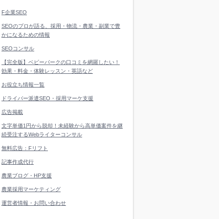
F企業SEO
SEOのプロが語る、採用・物流・農業・副業で豊
かになるための情報
SEOコンサル
【完全版】ベビーパークの口コミを網羅したい！
効果・料金・体験レッスン・英語など
お役立ち情報一覧
ドライバー派遣SEO・採用マーケ支援
広告掲載
文字単価1円から脱却！未経験から高単価案件を継
続受注するWebライターコンサル
無料広告：Fリフト
記事作成代行
農業ブログ・HP支援
農業採用マーケティング
運営者情報・お問い合わせ