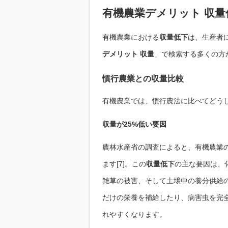
有機農業デメリット 収
有機農業における
収量低下
は、生産者
デメリット 収量
」で検索する多くの方
慣行農業との収量比較
有機農業では、慣行農法に比べてどう
収量が25%低い要因
農林水産省の調査によると、有機農業
ます[7]。この
収量低下
の主な要因は、
雑草の被害、そして土壌中の養分供給
だけの栄養を補給したり、病害虫を完
れやすくなります。