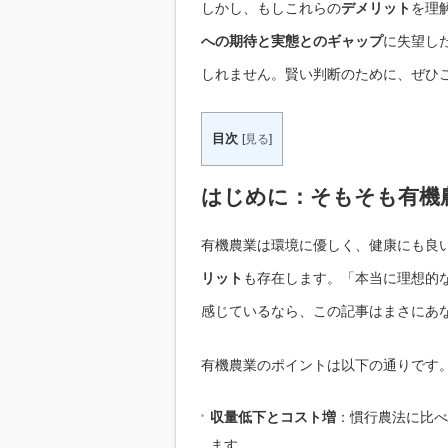
しかし、もしこれらの
デメリット
を理
への期待と実態とのギャップ
に失望し
しれません。賢い判断のために、ぜひ
目次
[
見る
]
はじめに：そもそも有機
有機農業は環境に優しく、健康にも良
リット
も存在します。「本当に理想的
感じているなら、この記事はまさにあ
有機農業のポイントは以下の通りです
収量低下とコスト増
：慣行農法に比べ
ます。