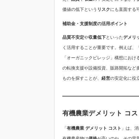
価値の低下という
リスク
にも直面する
補助金・支援制度の活用ポイント
品質不安定
や
収量低下
といった
デメリ
く活用することが重要です。例えば、
「オーガニックビレッジ」構想におけ
の転換支援や設備投資、販路開拓など
ものを探すことが、
経営
の安定化に役
有機農業デメリット コ
「
有機農業 デメリット コスト
」は、消
有機農産物は
価格
が高いのか、その背