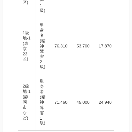
害
区)
1
級)
単
身
1級
者
地-1
(精
(東
神
76,310
53,700
17,870
147,8
京
障
23
害
区)
2
級)
単
2級
身
地-1
者
(静
(精
岡
神
71,460
45,000
24,940
141,4
市
障
な
害
ど)
1
級)