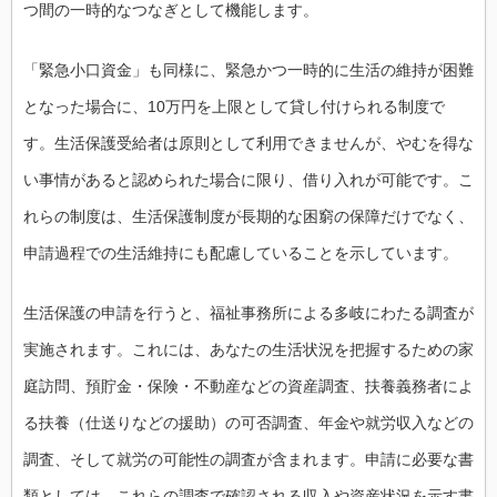
つ間の一時的なつなぎとして機能します。
「緊急小口資金」も同様に、緊急かつ一時的に生活の維持が困難
となった場合に、10万円を上限として貸し付けられる制度で
す。生活保護受給者は原則として利用できませんが、やむを得な
い事情があると認められた場合に限り、借り入れが可能です。こ
れらの制度は、生活保護制度が長期的な困窮の保障だけでなく、
申請過程での生活維持にも配慮していることを示しています。
生活保護の申請を行うと、福祉事務所による多岐にわたる調査が
実施されます。これには、あなたの生活状況を把握するための家
庭訪問、預貯金・保険・不動産などの資産調査、扶養義務者によ
る扶養（仕送りなどの援助）の可否調査、年金や就労収入などの
調査、そして就労の可能性の調査が含まれます。申請に必要な書
類としては、これらの調査で確認される収入や資産状況を示す書