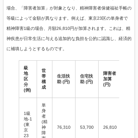
場合、「障害者加算」が対象となり、精神障害者保健福祉手帳の
等級によって金額が異なります。例えば、東京23区の単身者で
精神障害1級の場合、月額26,810円が加算されます。これは、精
神疾患が日常生活に与える追加的な負担を公的に認識し、経済的
に補填しようとするものです。
級
世
地
障害者
合計
帯
生活扶
住宅扶
区
加算
給額 
構
助 (円)
助 (円)
分
(円)
安, 円
成
(例)
単
身
1級
者
地-1
(精
(東
神
76,310
53,700
26,810
156,8
京
障
23