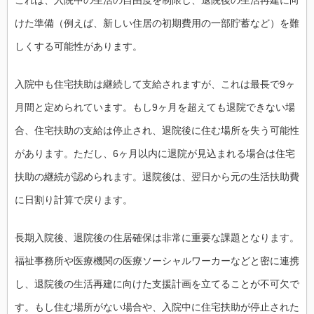
これは、入院中の生活の自由度を制限し、退院後の生活再建に向
けた準備（例えば、新しい住居の初期費用の一部貯蓄など）を難
しくする可能性があります。
入院中も住宅扶助は継続して支給されますが、これは最長で9ヶ
月間と定められています。もし9ヶ月を超えても退院できない場
合、住宅扶助の支給は停止され、退院後に住む場所を失う可能性
があります。ただし、6ヶ月以内に退院が見込まれる場合は住宅
扶助の継続が認められます。退院後は、翌日から元の生活扶助費
に日割り計算で戻ります。
長期入院後、退院後の住居確保は非常に重要な課題となります。
福祉事務所や医療機関の医療ソーシャルワーカーなどと密に連携
し、退院後の生活再建に向けた支援計画を立てることが不可欠で
す。もし住む場所がない場合や、入院中に住宅扶助が停止された