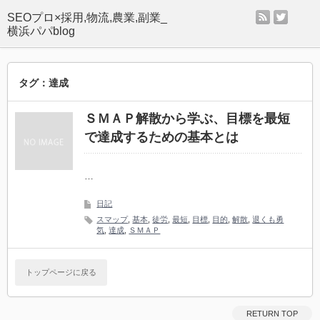
rss
twitter
SEOプロ×採用,物流,農業,副業_
横浜パパblog
タグ：達成
ＳＭＡＰ解散から学ぶ、目標を最短
で達成するための基本とは
…
日記
スマップ
,
基本
,
徒労
,
最短
,
目標
,
目的
,
解散
,
退くも勇
気
,
達成
,
ＳＭＡＰ
トップページに戻る
RETURN TOP