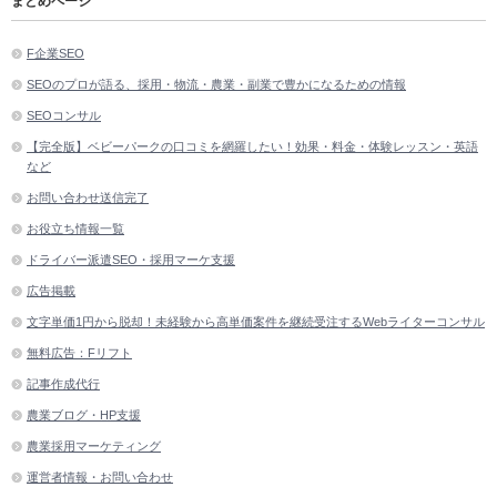
まとめページ
F企業SEO
SEOのプロが語る、採用・物流・農業・副業で豊かになるための情報
SEOコンサル
【完全版】ベビーパークの口コミを網羅したい！効果・料金・体験レッスン・英語
など
お問い合わせ送信完了
お役立ち情報一覧
ドライバー派遣SEO・採用マーケ支援
広告掲載
文字単価1円から脱却！未経験から高単価案件を継続受注するWebライターコンサル
無料広告：Fリフト
記事作成代行
農業ブログ・HP支援
農業採用マーケティング
運営者情報・お問い合わせ