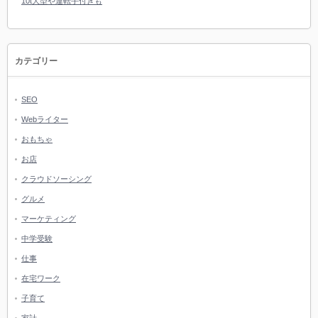
10t大型や運転手付きも
カテゴリー
SEO
Webライター
おもちゃ
お店
クラウドソーシング
グルメ
マーケティング
中学受験
仕事
在宅ワーク
子育て