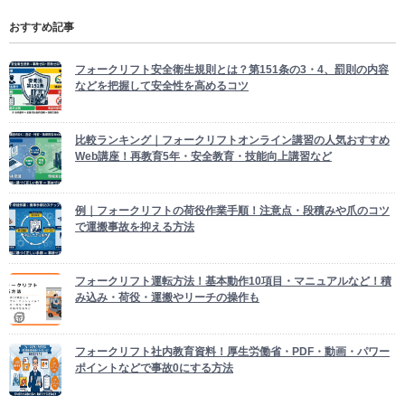
おすすめ記事
フォークリフト安全衛生規則とは？第151条の3・4、罰則の内容
などを把握して安全性を高めるコツ
比較ランキング｜フォークリフトオンライン講習の人気おすすめ
Web講座！再教育5年・安全教育・技能向上講習など
例｜フォークリフトの荷役作業手順！注意点・段積みや爪のコツ
で運搬事故を抑える方法
フォークリフト運転方法！基本動作10項目・マニュアルなど！積
み込み・荷役・運搬やリーチの操作も
フォークリフト社内教育資料！厚生労働省・PDF・動画・パワー
ポイントなどで事故0にする方法