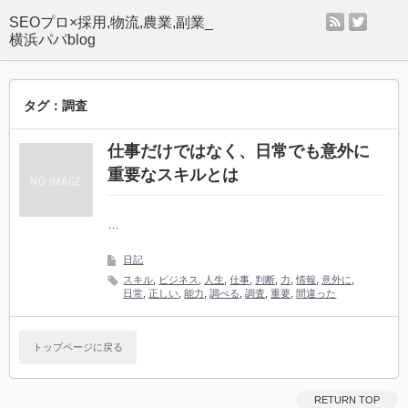
rss
twitter
SEOプロ×採用,物流,農業,副業_
横浜パパblog
タグ：調査
仕事だけではなく、日常でも意外に
重要なスキルとは
…
日記
スキル
,
ビジネス
,
人生
,
仕事
,
判断
,
力
,
情報
,
意外に
,
日常
,
正しい
,
能力
,
調べる
,
調査
,
重要
,
間違った
トップページに戻る
RETURN TOP