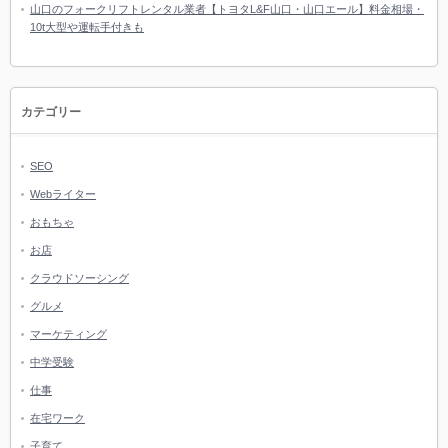
山口のフォークリフトレンタル業者【トヨタL&F山口・山口エール】料金相場・
10t大型や運転手付きも
カテゴリー
SEO
Webライター
おもちゃ
お店
クラウドソーシング
グルメ
マーケティング
中学受験
仕事
在宅ワーク
子育て