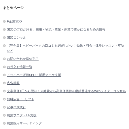
まとめページ
F企業SEO
SEOのプロが語る、採用・物流・農業・副業で豊かになるための情報
SEOコンサル
【完全版】ベビーパークの口コミを網羅したい！効果・料金・体験レッスン・英語
など
お問い合わせ送信完了
お役立ち情報一覧
ドライバー派遣SEO・採用マーケ支援
広告掲載
文字単価1円から脱却！未経験から高単価案件を継続受注するWebライターコンサル
無料広告：Fリフト
記事作成代行
農業ブログ・HP支援
農業採用マーケティング