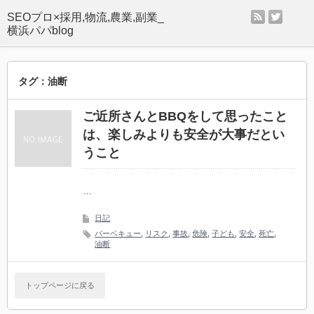
rss
twitter
SEOプロ×採用,物流,農業,副業_
横浜パパblog
タグ：油断
ご近所さんとBBQをして思ったこと
は、楽しみよりも安全が大事だとい
うこと
…
日記
バーベキュー
,
リスク
,
事故
,
危険
,
子ども
,
安全
,
死亡
,
油断
トップページに戻る