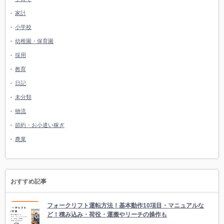
家計
小学校
幼稚園・保育園
採用
教育
日記
未分類
物流
節約・お小遣い稼ぎ
農業
おすすめ記事
フォークリフト運転方法！基本動作10項目・マニュアルな
ど！積み込み・荷役・運搬やリーチの操作も