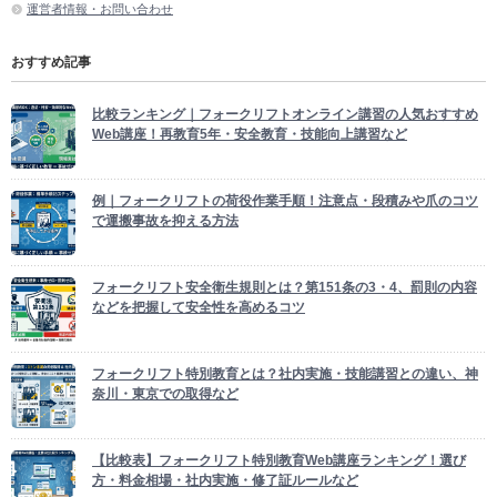
運営者情報・お問い合わせ
おすすめ記事
比較ランキング｜フォークリフトオンライン講習の人気おすすめ
Web講座！再教育5年・安全教育・技能向上講習など
例｜フォークリフトの荷役作業手順！注意点・段積みや爪のコツ
で運搬事故を抑える方法
フォークリフト安全衛生規則とは？第151条の3・4、罰則の内容
などを把握して安全性を高めるコツ
フォークリフト特別教育とは？社内実施・技能講習との違い、神
奈川・東京での取得など
【比較表】フォークリフト特別教育Web講座ランキング！選び
方・料金相場・社内実施・修了証ルールなど