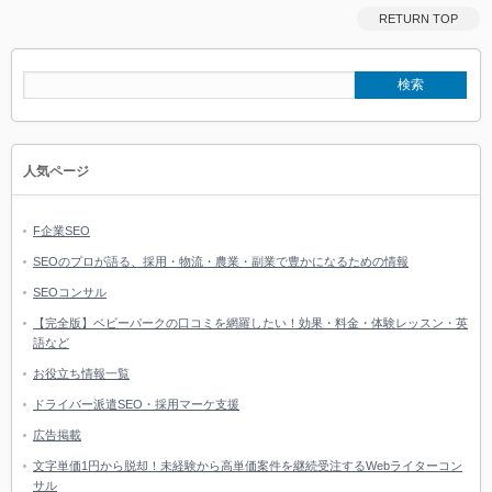
RETURN TOP
人気ページ
F企業SEO
SEOのプロが語る、採用・物流・農業・副業で豊かになるための情報
SEOコンサル
【完全版】ベビーパークの口コミを網羅したい！効果・料金・体験レッスン・英
語など
お役立ち情報一覧
ドライバー派遣SEO・採用マーケ支援
広告掲載
文字単価1円から脱却！未経験から高単価案件を継続受注するWebライターコン
サル