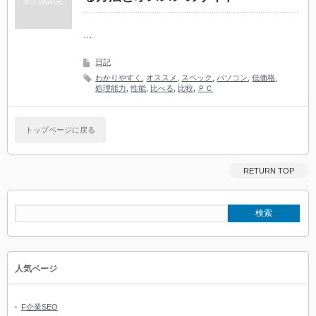
…
日記
わかりやすく
,
オススメ
,
スペック
,
パソコン
,
低価格
,
処理能力
,
性能
,
比べる
,
比較
,
ＰＣ
トップページに戻る
RETURN TOP
人気ページ
F企業SEO