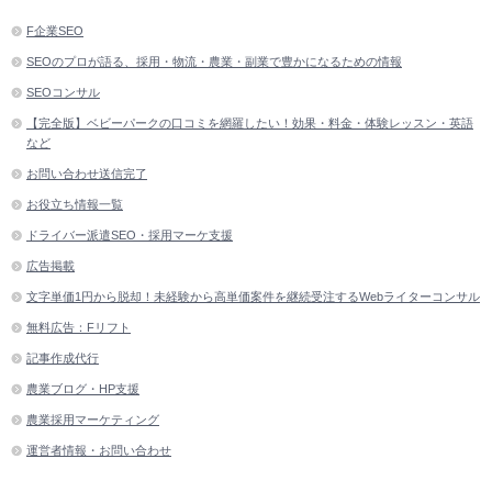
お役立ち情報一覧
ドライバー派遣SEO・採用マーケ支援
広告掲載
文字単価1円から脱却！未経験から高単価案件を継続受注するWebライターコンサル
無料広告：Fリフト
記事作成代行
農業ブログ・HP支援
農業採用マーケティング
運営者情報・お問い合わせ
おすすめ記事
例｜フォークリフトの荷役作業手順！注意点・段積みや爪のコツ
で運搬事故を抑える方法
【比較表】フォークリフト特別教育Web講座ランキング！選び
方・料金相場・社内実施・修了証ルールなど