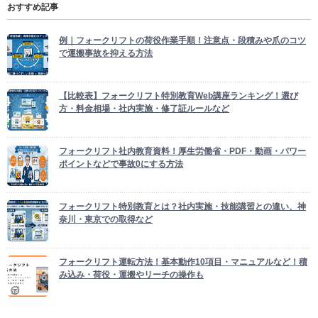
フォークリフト社内教育資料！厚生労働省・PDF・動画・パワー
ポイントなどで事故0にする方法
フォークリフト特別教育とは？社内実施・技能講習との違い、神
奈川・東京での取得など
フォークリフト運転方法！基本動作10項目・マニュアルなど！積
み込み・荷役・運搬やリーチの操作も
最近の記事
高知のフォークリフトレンタル業者【トヨタL&F西四国・四国建
設センター】料金相場・10t大型や運転手付きも
愛媛のフォークリフトレンタル業者【トヨタL&F西四国・四国建
販】料金相場・10t大型や運転手付き・今治造船対応も