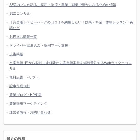
SEOのプロが語る、採用・物流・農業・副業で豊かになるための情報
SEOコンサル
【完全版】ベビーパークの口コミを網羅したい！効果・料金・体験レッスン・英
語など
お役立ち情報一覧
ドライバー派遣SEO・採用マーケ支援
広告掲載
文字単価1円から脱却！未経験から高単価案件を継続受注するWebライターコン
サル
無料広告：Fリフト
記事作成代行
農業ブログ・HP支援
農業採用マーケティング
運営者情報・お問い合わせ
最近の投稿