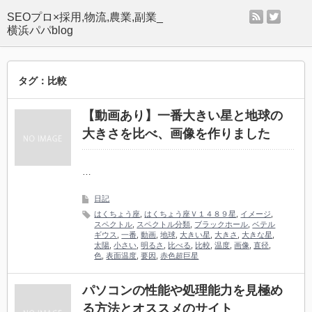
rss
twitter
SEOプロ×採用,物流,農業,副業_
横浜パパblog
タグ：比較
【動画あり】一番大きい星と地球の
大きさを比べ、画像を作りました
…
日記
はくちょう座
,
はくちょう座Ｖ１４８９星
,
イメージ
,
スペクトル
,
スペクトル分類
,
ブラックホール
,
ベテル
ギウス
,
一番
,
動画
,
地球
,
大きい星
,
大きさ
,
大きな星
,
太陽
,
小さい
,
明るさ
,
比べる
,
比較
,
温度
,
画像
,
直径
,
色
,
表面温度
,
要因
,
赤色超巨星
パソコンの性能や処理能力を見極め
る方法とオススメのサイト