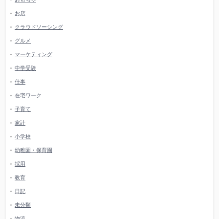
お店
クラウドソーシング
グルメ
マーケティング
中学受験
仕事
在宅ワーク
子育て
家計
小学校
幼稚園・保育園
採用
教育
日記
未分類
物流