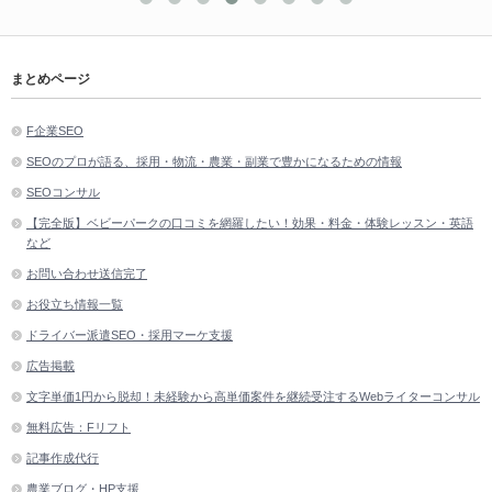
まとめページ
F企業SEO
SEOのプロが語る、採用・物流・農業・副業で豊かになるための情報
SEOコンサル
【完全版】ベビーパークの口コミを網羅したい！効果・料金・体験レッスン・英語
など
お問い合わせ送信完了
お役立ち情報一覧
ドライバー派遣SEO・採用マーケ支援
広告掲載
文字単価1円から脱却！未経験から高単価案件を継続受注するWebライターコンサル
無料広告：Fリフト
記事作成代行
農業ブログ・HP支援