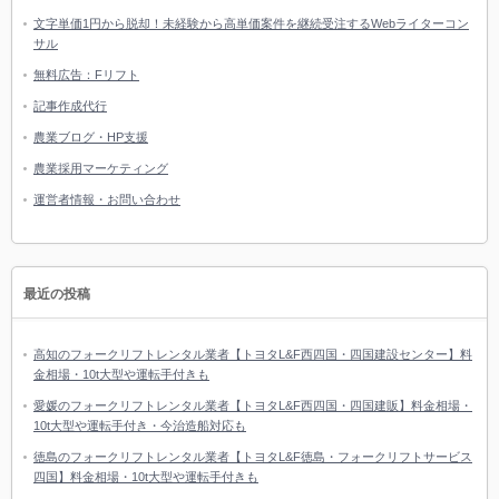
文字単価1円から脱却！未経験から高単価案件を継続受注するWebライターコン
サル
無料広告：Fリフト
記事作成代行
農業ブログ・HP支援
農業採用マーケティング
運営者情報・お問い合わせ
最近の投稿
高知のフォークリフトレンタル業者【トヨタL&F西四国・四国建設センター】料
金相場・10t大型や運転手付きも
愛媛のフォークリフトレンタル業者【トヨタL&F西四国・四国建販】料金相場・
10t大型や運転手付き・今治造船対応も
徳島のフォークリフトレンタル業者【トヨタL&F徳島・フォークリフトサービス
四国】料金相場・10t大型や運転手付きも