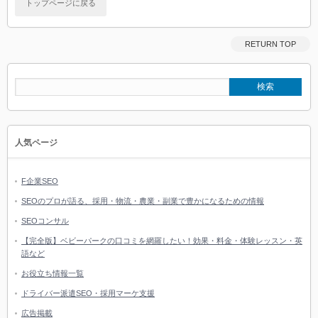
トップページに戻る
RETURN TOP
人気ページ
F企業SEO
SEOのプロが語る、採用・物流・農業・副業で豊かになるための情報
SEOコンサル
【完全版】ベビーパークの口コミを網羅したい！効果・料金・体験レッスン・英
語など
お役立ち情報一覧
ドライバー派遣SEO・採用マーケ支援
広告掲載