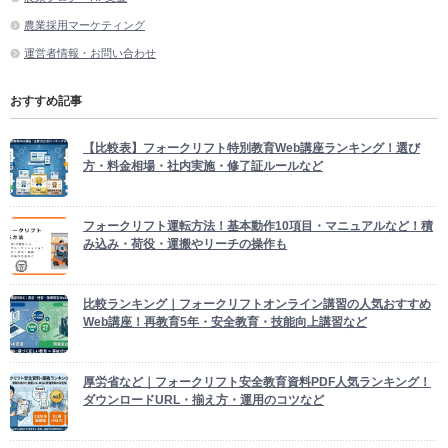
農業採用マーケティング
運営者情報・お問い合わせ
おすすめ記事
【比較表】フォークリフト特別教育Web講座ランキング！選び
方・料金相場・社内実施・修了証ルールなど
フォークリフト運転方法！基本動作10項目・マニュアルなど！積
み込み・荷役・運搬やリーチの操作も
比較ランキング｜フォークリフトオンライン講習の人気おすすめ
Web講座！再教育5年・安全教育・技能向上講習など
厚労省など｜フォークリフト安全教育資料PDF人気ランキング！
ダウンロードURL・揃え方・運用のコツなど