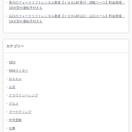
香川のフォークリフトレンタル業者【トヨタL&F香川・讃岐リース】料金相場・
10t大型や運転手付きも
山口のフォークリフトレンタル業者【トヨタL&F山口・山口エール】料金相場・
10t大型や運転手付きも
カテゴリー
SEO
Webライター
おもちゃ
お店
クラウドソーシング
グルメ
マーケティング
中学受験
仕事