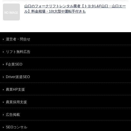
山口のフォークリフトレンタル業者【トヨタL&F山口・山口エー
ル】料金相場・10t大型や運転手付きも
運営者・問合せ
リフト無料広告
F企業SEO
Driver派遣SEO
農業HP支援
農業採用支援
広告掲載
SEOコンサル