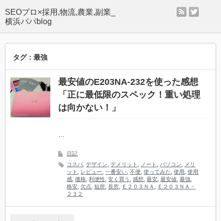
rss
twitter
SEOプロ×採用,物流,農業,副業_
横浜パパblog
タグ：最強
最安値のE203NA-232を使った感想
「正に最低限のスペック！重い処理
は向かない！」
…
日記
コスパ
,
デザイン
,
デメリット
,
ノート
,
パソコン
,
メリ
ット
,
レビュー
,
一番安い
,
不便
,
使ってみた
,
使用
,
使用
感
,
価格
,
利便性
,
安く買う
,
感想
,
最安
,
最安値
,
最強
,
格安
,
欠点
,
短所
,
長所
,
Ｅ２０３ＮＡ
,
Ｅ２０３ＮＡ－
２３２