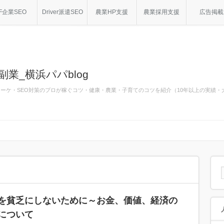
F企業SEO
Driver派遣SEO
農業HP支援
農業採用支援
広告掲載
副業_横浜パパblog
bマーケ・SEO対策のプロが稼ぐコツ・健康・農業・子育てのコツを紹介（10年以上の実績
を貧乏にしないために～お金、価値、経済の
について