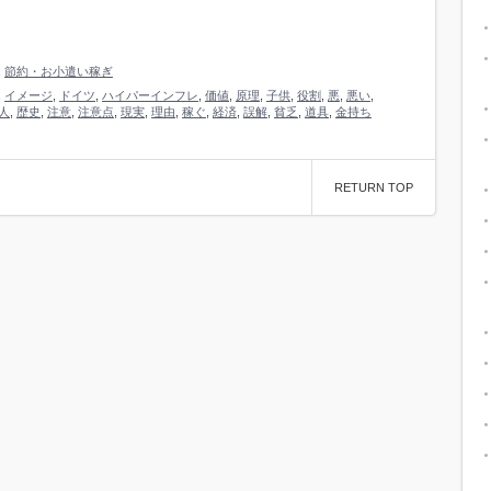
,
節約・お小遣い稼ぎ
,
イメージ
,
ドイツ
,
ハイパーインフレ
,
価値
,
原理
,
子供
,
役割
,
悪
,
悪い
,
人
,
歴史
,
注意
,
注意点
,
現実
,
理由
,
稼ぐ
,
経済
,
誤解
,
貧乏
,
道具
,
金持ち
RETURN TOP