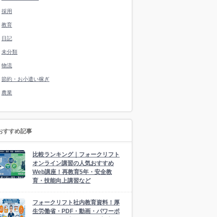
採用
教育
日記
未分類
物流
節約・お小遣い稼ぎ
農業
おすすめ記事
比較ランキング｜フォークリフト
オンライン講習の人気おすすめ
Web講座！再教育5年・安全教
育・技能向上講習など
フォークリフト社内教育資料！厚
生労働省・PDF・動画・パワーポ