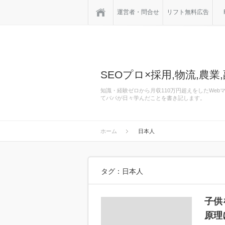
ホーム
運営者・問合せ
リフト無料広告
SEOプロ×採用,物流,農業,
知識・経験ゼロから月収110万円超えをしたWe
てパパが日々学んだことを書き記します。
ホーム
日本人
タグ：日本人
子供
原理