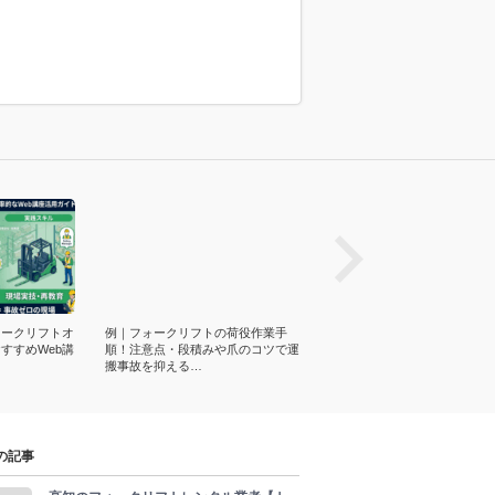
prev
ォークリフトオ
例｜フォークリフトの荷役作業手
【比較表】フォークリフト特
すすめWeb講
順！注意点・段積みや爪のコツで運
Web講座ランキング！選び方
搬事故を抑える…
相場・社内…
の記事