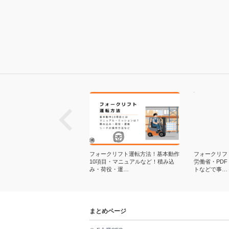
next
ークリフト特別教育とは？社内
フォークリフト運転方法！基本動作
フォークリフ
・技能講習との違い、神奈川・
10項目・マニュアルなど！積み込
労働省・PD
での取得…
み・荷役・運…
トなどで事…
まとめページ