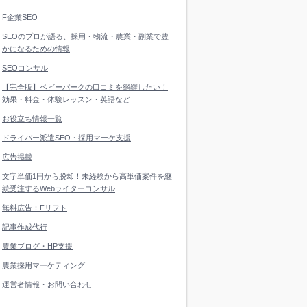
F企業SEO
SEOのプロが語る、採用・物流・農業・副業で豊
かになるための情報
SEOコンサル
【完全版】ベビーパークの口コミを網羅したい！
効果・料金・体験レッスン・英語など
お役立ち情報一覧
ドライバー派遣SEO・採用マーケ支援
広告掲載
文字単価1円から脱却！未経験から高単価案件を継
続受注するWebライターコンサル
無料広告：Fリフト
記事作成代行
農業ブログ・HP支援
農業採用マーケティング
運営者情報・お問い合わせ