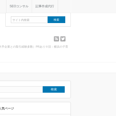
SEOコンサル
記事作成代行
rss
twitter
・大手企業との取引経験多数）PRあり※旧：横浜の子育
人気ページ