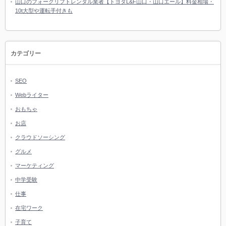
山口のフォークリフトレンタル業者【トヨタL&F山口・山口エール】料金相場・
10t大型や運転手付きも
カテゴリー
SEO
Webライター
おもちゃ
お店
クラウドソーシング
グルメ
マーケティング
中学受験
仕事
在宅ワーク
子育て