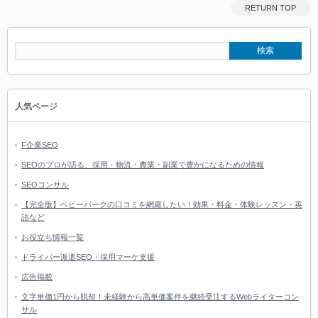
RETURN TOP
人気ページ
F企業SEO
SEOのプロが語る、採用・物流・農業・副業で豊かになるための情報
SEOコンサル
【完全版】ベビーパークの口コミを網羅したい！効果・料金・体験レッスン・英
語など
お役立ち情報一覧
ドライバー派遣SEO・採用マーケ支援
広告掲載
文字単価1円から脱却！未経験から高単価案件を継続受注するWebライターコン
サル