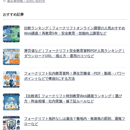
運営者情報・お問い合わせ
おすすめ記事
比較ランキング｜フォークリフトオンライン講習の人気おすすめ
Web講座！再教育5年・安全教育・技能向上講習など
厚労省など｜フォークリフト安全教育資料PDF人気ランキング！
ダウンロードURL・揃え方・運用のコツなど
フォークリフト社内教育資料！厚生労働省・PDF・動画・パワー
ポイントなどで事故0にする方法
【比較表】フォークリフト特別教育Web講座ランキング！選び
方・料金相場・社内実施・修了証ルールなど
フォークリフト免許なしは違法？敷地内・無資格の罰則、通報フ
ローなど