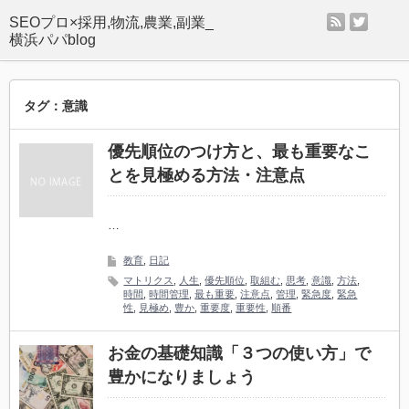
rss
twitter
SEOプロ×採用,物流,農業,副業_
横浜パパblog
タグ：意識
優先順位のつけ方と、最も重要なこ
とを見極める方法・注意点
…
教育
,
日記
マトリクス
,
人生
,
優先順位
,
取組む
,
思考
,
意識
,
方法
,
時間
,
時間管理
,
最も重要
,
注意点
,
管理
,
緊急度
,
緊急
性
,
見極め
,
豊か
,
重要度
,
重要性
,
順番
お金の基礎知識「３つの使い方」で
豊かになりましょう