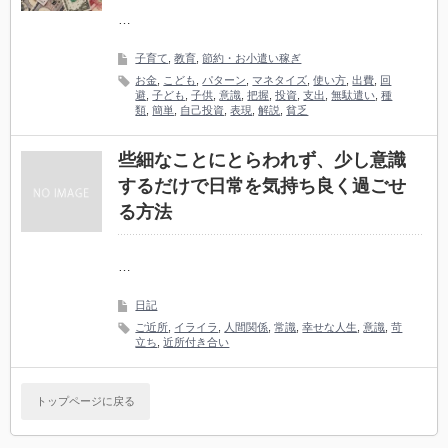
…
子育て
,
教育
,
節約・お小遣い稼ぎ
お金
,
こども
,
パターン
,
マネタイズ
,
使い方
,
出費
,
回
避
,
子ども
,
子供
,
意識
,
把握
,
投資
,
支出
,
無駄遣い
,
種
類
,
簡単
,
自己投資
,
表現
,
解説
,
貧乏
些細なことにとらわれず、少し意識
するだけで日常を気持ち良く過ごせ
る方法
…
日記
ご近所
,
イライラ
,
人間関係
,
常識
,
幸せな人生
,
意識
,
苛
立ち
,
近所付き合い
トップページに戻る