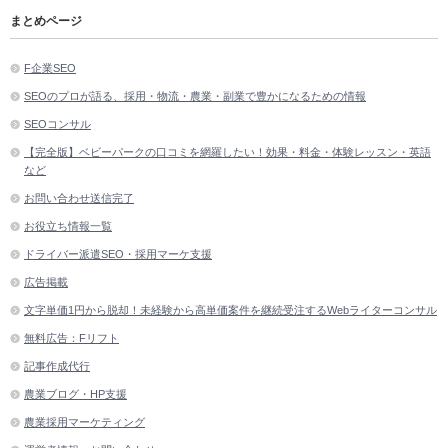
まとめページ
F企業SEO
SEOのプロが語る、採用・物流・農業・副業で豊かになるための情報
SEOコンサル
【完全版】ベビーパークの口コミを網羅したい！効果・料金・体験レッスン・英語
など
お問い合わせ送信完了
お役立ち情報一覧
ドライバー派遣SEO・採用マーケ支援
広告掲載
文字単価1円から脱却！未経験から高単価案件を継続受注するWebライターコンサル
無料広告：Fリフト
記事作成代行
農業ブログ・HP支援
農業採用マーケティング