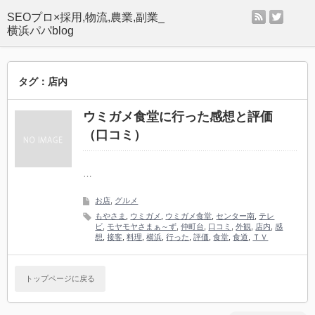
rss
twitter
SEOプロ×採用,物流,農業,副業_
横浜パパblog
タグ：店内
ウミガメ食堂に行った感想と評価
（口コミ）
…
お店
,
グルメ
もやさま
,
ウミガメ
,
ウミガメ食堂
,
センター南
,
テレ
ビ
,
モヤモヤさまぁ～ず
,
仲町台
,
口コミ
,
外観
,
店内
,
感
想
,
接客
,
料理
,
横浜
,
行った
,
評価
,
食堂
,
食道
,
ＴＶ
トップページに戻る