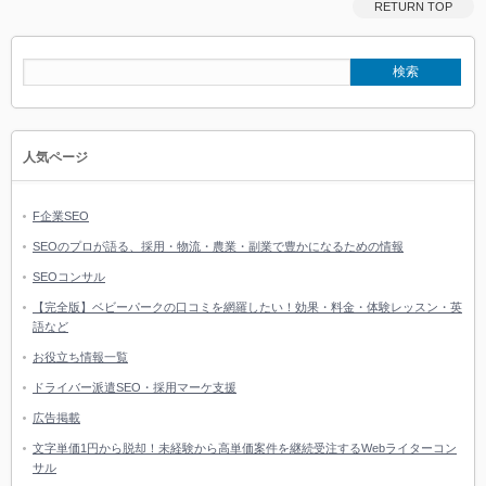
RETURN TOP
人気ページ
F企業SEO
SEOのプロが語る、採用・物流・農業・副業で豊かになるための情報
SEOコンサル
【完全版】ベビーパークの口コミを網羅したい！効果・料金・体験レッスン・英
語など
お役立ち情報一覧
ドライバー派遣SEO・採用マーケ支援
広告掲載
文字単価1円から脱却！未経験から高単価案件を継続受注するWebライターコン
サル