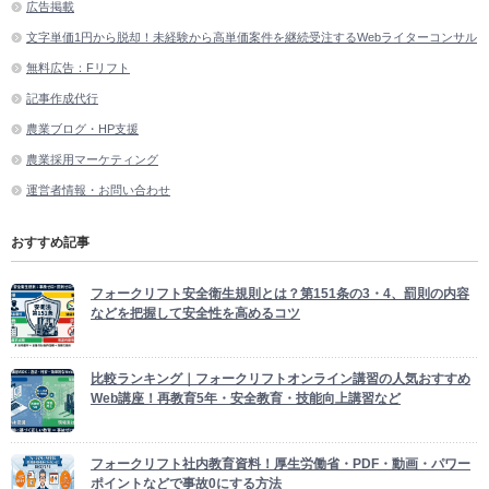
広告掲載
文字単価1円から脱却！未経験から高単価案件を継続受注するWebライターコンサル
無料広告：Fリフト
記事作成代行
農業ブログ・HP支援
農業採用マーケティング
運営者情報・お問い合わせ
おすすめ記事
フォークリフト安全衛生規則とは？第151条の3・4、罰則の内容
などを把握して安全性を高めるコツ
比較ランキング｜フォークリフトオンライン講習の人気おすすめ
Web講座！再教育5年・安全教育・技能向上講習など
フォークリフト社内教育資料！厚生労働省・PDF・動画・パワー
ポイントなどで事故0にする方法