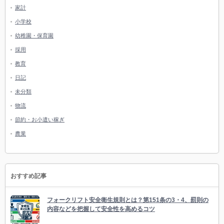
家計
小学校
幼稚園・保育園
採用
教育
日記
未分類
物流
節約・お小遣い稼ぎ
農業
おすすめ記事
フォークリフト安全衛生規則とは？第151条の3・4、罰則の
内容などを把握して安全性を高めるコツ