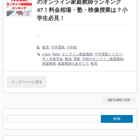
のオンライン家庭教師ランキング
47！料金相場・塾・映像授業は？小
学生必見！
…
教育
,
中学受験
,
小学校
e-live
,
Netty
,
オンライン家庭教師
,
中学受験ドクター
,
代々木進学会
,
勉強
,
受験
,
学研のオンライン家庭教師
,
家庭教師
,
家庭教師のあすなろ
,
教育
トップページに戻る
RETURN TOP