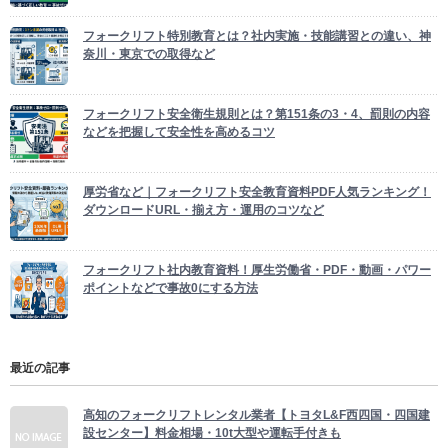
フォークリフト特別教育とは？社内実施・技能講習との違い、神
奈川・東京での取得など
フォークリフト安全衛生規則とは？第151条の3・4、罰則の内容
などを把握して安全性を高めるコツ
厚労省など｜フォークリフト安全教育資料PDF人気ランキング！
ダウンロードURL・揃え方・運用のコツなど
フォークリフト社内教育資料！厚生労働省・PDF・動画・パワー
ポイントなどで事故0にする方法
最近の記事
高知のフォークリフトレンタル業者【トヨタL&F西四国・四国建
設センター】料金相場・10t大型や運転手付きも