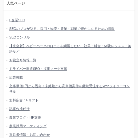
人気ページ
F企業SEO
SEOのプロが語る、採用・物流・農業・副業で豊かになるための情報
SEOコンサル
【完全版】ベビーパークの口コミを網羅したい！効果・料金・体験レッスン・英
語など
お役立ち情報一覧
ドライバー派遣SEO・採用マーケ支援
広告掲載
文字単価1円から脱却！未経験から高単価案件を継続受注するWebライターコン
サル
無料広告：Fリフト
記事作成代行
農業ブログ・HP支援
農業採用マーケティング
運営者情報・お問い合わせ