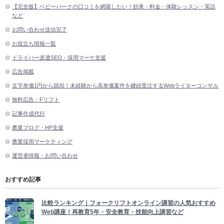
【完全版】ベビーパークの口コミを網羅したい！効果・料金・体験レッスン・英語
など
お問い合わせ送信完了
お役立ち情報一覧
ドライバー派遣SEO・採用マーケ支援
広告掲載
文字単価1円から脱却！未経験から高単価案件を継続受注するWebライターコンサル
無料広告：Fリフト
記事作成代行
農業ブログ・HP支援
農業採用マーケティング
運営者情報・お問い合わせ
おすすめ記事
比較ランキング｜フォークリフトオンライン講習の人気おすすめ
Web講座！再教育5年・安全教育・技能向上講習など