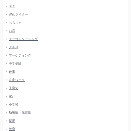
SEO
Webライター
おもちゃ
お店
クラウドソーシング
グルメ
マーケティング
中学受験
仕事
在宅ワーク
子育て
家計
小学校
幼稚園・保育園
採用
教育