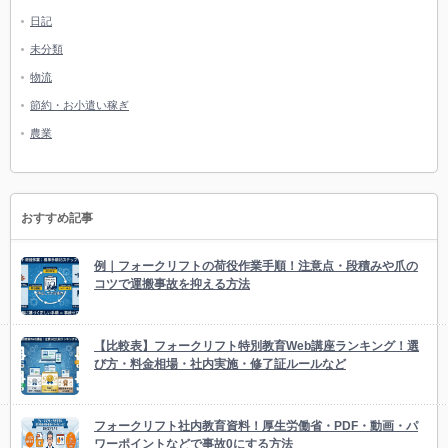
日記
未分類
物流
節約・お小遣い稼ぎ
農業
おすすめ記事
例｜フォークリフトの荷役作業手順！注意点・段積みや爪の
コツで運搬事故を抑える方法
【比較表】フォークリフト特別教育Web講座ランキング！選
び方・料金相場・社内実施・修了証ルールなど
フォークリフト社内教育資料！厚生労働省・PDF・動画・パ
ワーポイントなどで事故0にする方法