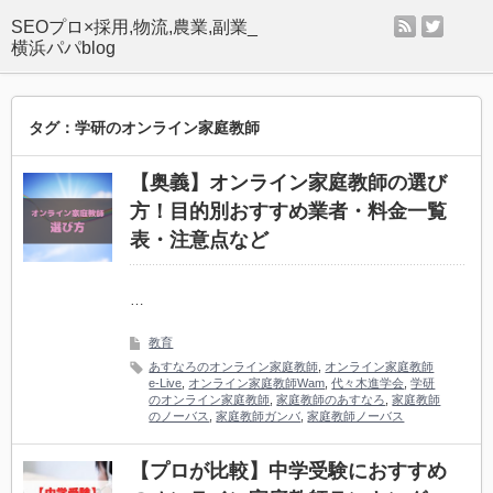
rss
twitter
SEOプロ×採用,物流,農業,副業_
横浜パパblog
タグ：学研のオンライン家庭教師
【奥義】オンライン家庭教師の選び
方！目的別おすすめ業者・料金一覧
表・注意点など
…
教育
あすなろのオンライン家庭教師
,
オンライン家庭教師
e-Live
,
オンライン家庭教師Wam
,
代々木進学会
,
学研
のオンライン家庭教師
,
家庭教師のあすなろ
,
家庭教師
のノーバス
,
家庭教師ガンバ
,
家庭教師ノーバス
【プロが比較】中学受験におすすめ