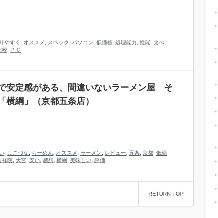
りやすく
,
オススメ
,
スペック
,
パソコン
,
低価格
,
処理能力
,
性能
,
比べ
比較
,
ＰＣ
で安定感がある、間違いないラーメン屋 そ
「横綱」（京都五条店）
い
,
よこづな
,
らーめん
,
オススメ
,
ラーメン
,
レビュー
,
五条
,
京都
,
低価
吉祥院
,
大宮
,
安い
,
感想
,
横綱
,
美味しい
,
評価
RETURN TOP