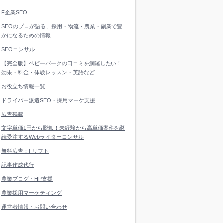
F企業SEO
SEOのプロが語る、採用・物流・農業・副業で豊
かになるための情報
SEOコンサル
【完全版】ベビーパークの口コミを網羅したい！
効果・料金・体験レッスン・英語など
お役立ち情報一覧
ドライバー派遣SEO・採用マーケ支援
広告掲載
文字単価1円から脱却！未経験から高単価案件を継
続受注するWebライターコンサル
無料広告：Fリフト
記事作成代行
農業ブログ・HP支援
農業採用マーケティング
運営者情報・お問い合わせ