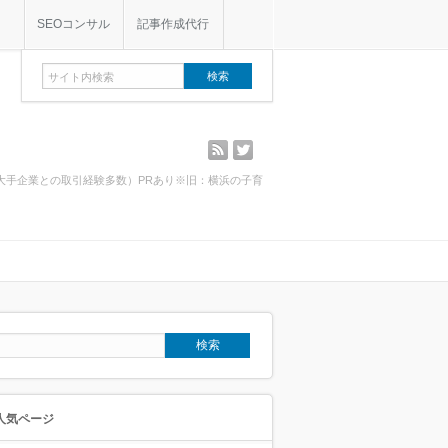
SEOコンサル
記事作成代行
rss
twitter
・大手企業との取引経験多数）PRあり※旧：横浜の子育
人気ページ