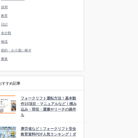
採用
教育
日記
未分類
物流
節約・お小遣い稼ぎ
農業
おすすめ記事
フォークリフト運転方法！基本動
作10項目・マニュアルなど！積み
込み・荷役・運搬やリーチの操作
も
厚労省など｜フォークリフト安全
教育資料PDF人気ランキング！ダ