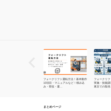
next
省など｜フォークリフト安全教
フォークリフト運転方法！基本動作
フォークリフ
料PDF人気ランキング！ダウン
10項目・マニュアルなど！積み込
実施・技能講
ドUR…
み・荷役・運…
東京での取得
まとめページ