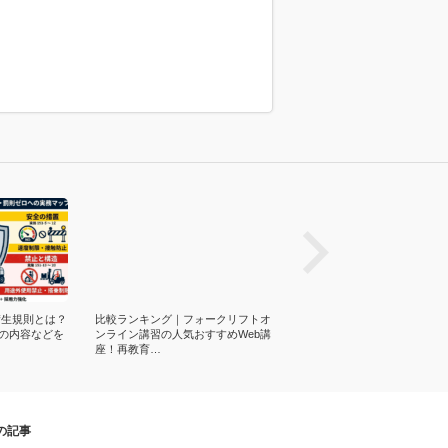
prev
衛生規則とは？
比較ランキング｜フォークリフトオ
フォークリフト免許なしは違
則の内容などを
ンライン講習の人気おすすめWeb講
地内・無資格の罰則、通報フ
座！再教育…
ど
の記事