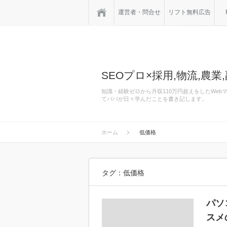
ホーム
運営者・問合せ
リフト無料広告
SEOプロ×採用,物流,農業,
知識・経験ゼロから月収110万円超えをしたWe
てパパが日々学んだことを書き記します。
ホーム
低価格
タグ：低価格
パソ
スメ