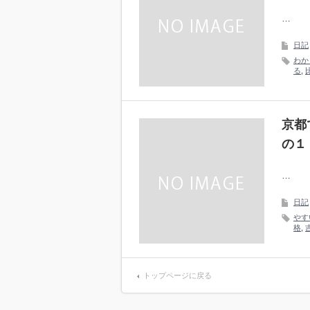
…
日記
わか
る
,
京都
の１
…
日記
やす
格
,
トップページに戻る