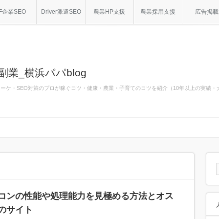
F企業SEO
Driver派遣SEO
農業HP支援
農業採用支援
広告掲載
副業_横浜パパblog
bマーケ・SEO対策のプロが稼ぐコツ・健康・農業・子育てのコツを紹介（10年以上の実績
コンの性能や処理能力を見極める方法とオス
のサイト