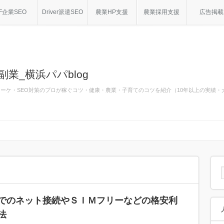
F企業SEO
Driver派遣SEO
農業HP支援
農業採用支援
広告掲載
副業_横浜パパblog
bマーケ・SEO対策のプロが稼ぐコツ・健康・農業・子育てのコツを紹介（10年以上の実績
でのネット接続やＳＩＭフリーなどの格安利
法