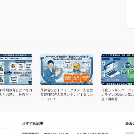
ト特別教育とは？社内
厚労省など｜フォークリフト安全教
比較ランキング｜フ
習との違い、神奈川・
育資料PDF人気ランキング！ダウン
ンライン講習の人気お
…
ロードUR…
座！再教育…
おすすめ記事
最近