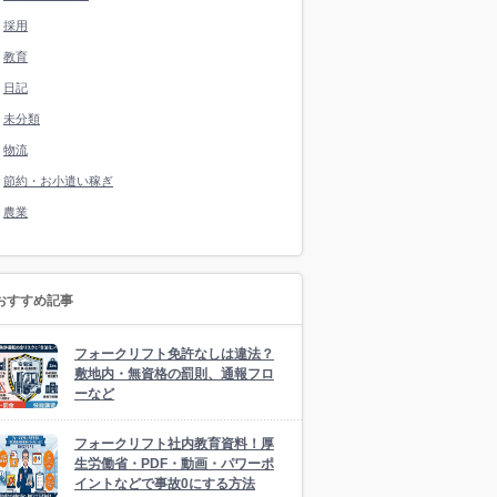
採用
教育
日記
未分類
物流
節約・お小遣い稼ぎ
農業
おすすめ記事
フォークリフト免許なしは違法？
敷地内・無資格の罰則、通報フロ
ーなど
フォークリフト社内教育資料！厚
生労働省・PDF・動画・パワーポ
イントなどで事故0にする方法