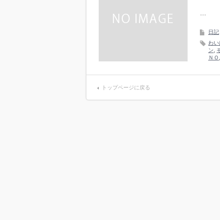
…
日記
わい
ン
,
ＮＯ
トップページに戻る