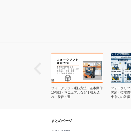
next
較表】フォークリフト特別教育
フォークリフト運転方法！基本動作
フォークリフ
b講座ランキング！選び方・料金
10項目・マニュアルなど！積み込
実施・技能講
・社内…
み・荷役・運…
東京での取得
まとめページ