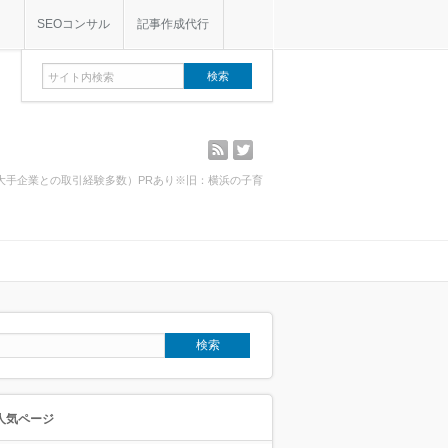
SEOコンサル
記事作成代行
rss
twitter
・大手企業との取引経験多数）PRあり※旧：横浜の子育
人気ページ