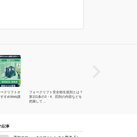
prev
ォークリフトオ
フォークリフト安全衛生規則とは？
例｜フォークリフトの荷役作
すすめWeb講
第151条の3・4、罰則の内容などを
順！注意点・段積みや爪のコ
把握して…
搬事故を抑える…
の記事