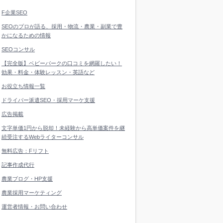
F企業SEO
SEOのプロが語る、採用・物流・農業・副業で豊
かになるための情報
SEOコンサル
【完全版】ベビーパークの口コミを網羅したい！
効果・料金・体験レッスン・英語など
お役立ち情報一覧
ドライバー派遣SEO・採用マーケ支援
広告掲載
文字単価1円から脱却！未経験から高単価案件を継
続受注するWebライターコンサル
無料広告：Fリフト
記事作成代行
農業ブログ・HP支援
農業採用マーケティング
運営者情報・お問い合わせ