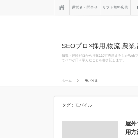
ホーム
運営者・問合せ
リフト無料広告
SEOプロ×採用,物流,農業,
知識・経験ゼロから月収110万円超えをしたWe
てパパが日々学んだことを書き記します。
ホーム
モバイル
タグ：モバイル
屋外
用方