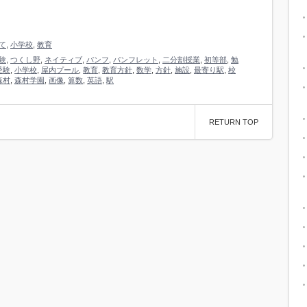
て
,
小学校
,
教育
験
,
つくし野
,
ネイティブ
,
パンフ
,
パンフレット
,
二分割授業
,
初等部
,
勉
受験
,
小学校
,
屋内プール
,
教育
,
教育方針
,
数学
,
方針
,
施設
,
最寄り駅
,
校
森村
,
森村学園
,
画像
,
算数
,
英語
,
駅
RETURN TOP