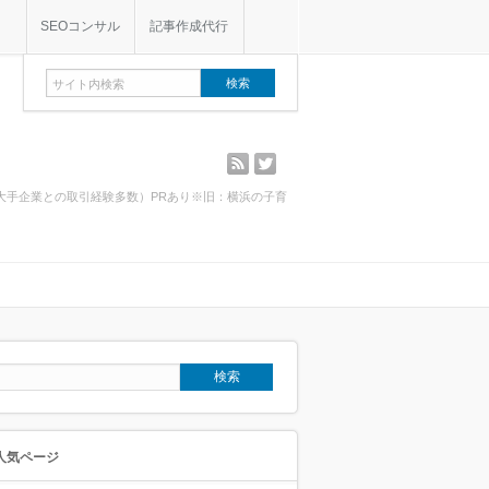
SEOコンサル
記事作成代行
rss
twitter
・大手企業との取引経験多数）PRあり※旧：横浜の子育
人気ページ