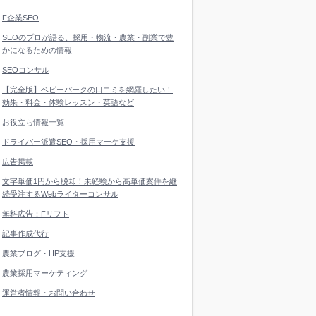
F企業SEO
SEOのプロが語る、採用・物流・農業・副業で豊
かになるための情報
SEOコンサル
【完全版】ベビーパークの口コミを網羅したい！
効果・料金・体験レッスン・英語など
お役立ち情報一覧
ドライバー派遣SEO・採用マーケ支援
広告掲載
文字単価1円から脱却！未経験から高単価案件を継
続受注するWebライターコンサル
無料広告：Fリフト
記事作成代行
農業ブログ・HP支援
農業採用マーケティング
運営者情報・お問い合わせ