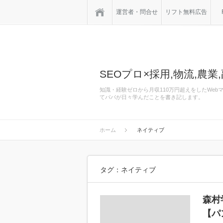
ホーム
運営者・問合せ
リフト無料広告
SEOプロ×採用,物流,農業,
知識・経験ゼロから月収110万円超えをしたWe
てパパが日々学んだことを書き記します。
ホーム
ネイティブ
タグ：ネイティブ
森村
【パ