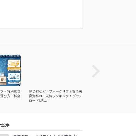
prev
リフト特別教育
厚労省など｜フォークリフト安全教
フォークリフト運転方法！基
！選び方・料金
育資料PDF人気ランキング！ダウン
10項目・マニュアルなど！積
ロードUR…
み・荷役・運…
の記事