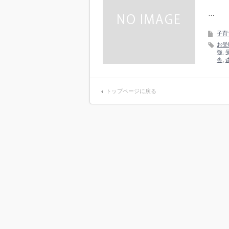
…
子育
お受
強
,
舎
,
トップページに戻る