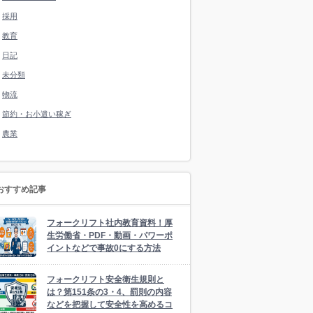
採用
教育
日記
未分類
物流
節約・お小遣い稼ぎ
農業
おすすめ記事
フォークリフト社内教育資料！厚
生労働省・PDF・動画・パワーポ
イントなどで事故0にする方法
フォークリフト安全衛生規則と
は？第151条の3・4、罰則の内容
などを把握して安全性を高めるコ