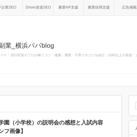
F企業SEO
Driver派遣SEO
農業HP支援
農業採用支援
広告掲載
副業_横浜パパblog
bマーケ・SEO対策のプロが稼ぐコツ・健康・農業・子育てのコツを紹介（10年以上の実績
学園（小学校）の説明会の感想と入試内容
ンフ画像】