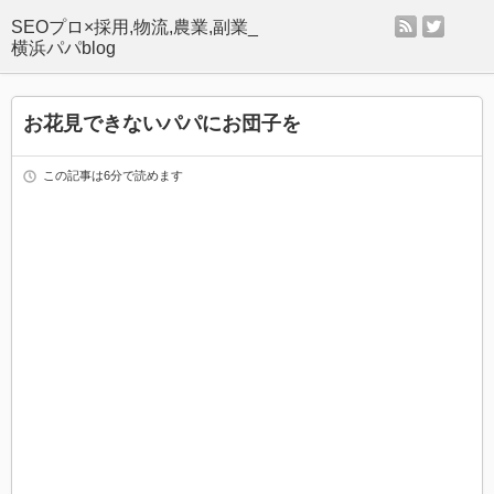
rss
twitter
SEOプロ×採用,物流,農業,副業_
横浜パパblog
お花見できないパパにお団子を
この記事は6分で読めます