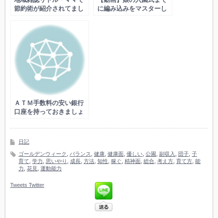
節約術が紹介されてまし
に編み込みをマスターし
た
たいので練習します
ＡＴＭ手数料の安い銀行
口座を持っておきましょ
う
日記
ゴールデンウィーク
,
バランス
,
健康
,
健康面
,
優しい
,
公園
,
副収入
,
団子
,
子
育て
,
学力
,
思いやり
,
成長
,
方法
,
知性
,
稼ぐ
,
精神面
,
総合
,
考え方
,
育て方
,
能
力
,
花見
,
運動能力
Tweets
Twitter