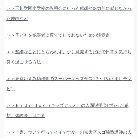
＞＞玉川学園小学校の説明会に行った感想や魅力的に感じなかっ
た理由など
＞＞子どもを犯罪者に育ててしまわないための注意点
＞＞些細なことにとらわれず、少し意識するだけで日常を気持ち
良く過ごせる方法
＞＞東京いずみ幼稚園のスーパーキッズがスゴい（めざましテレ
ビ）
＞＞ｋｉｄｓ ｄｕｏ（キッズデュオ）の入園説明会に行った感
想、体験談、口コミ
＞＞「家、ついて行ってイイですか」の京大卒スゴ腕塾講師の人