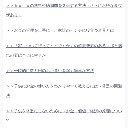
＞＞ｈｕｌｕの無料視聴期間を２倍する方法（さらにお得な裏ワ
ザあり）
＞＞お金の管理を上手にし、家計のピンチに役立つ道具とは
＞＞「家、ついて行ってイイですか」の超浪費癖のある旦那と病
気の妻は本当に幸せか
＞＞一時的に数万円のお小遣いを稼ぐ簡単な方法
＞＞子供にお金の使い方をわかりやすく教えるには～貧乏の回避
法
＞＞子供を貧乏にしないために～お金、価値、経済の原理につい
て