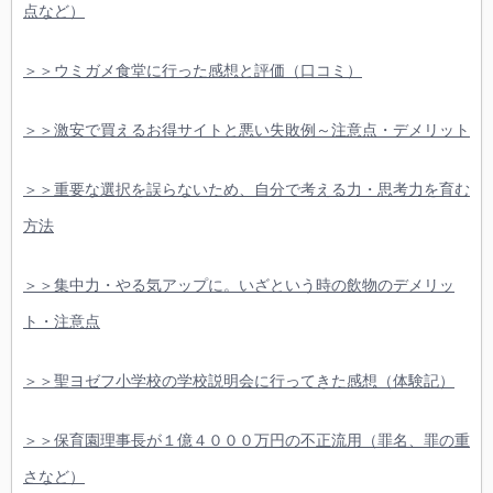
点など）
＞＞ウミガメ食堂に行った感想と評価（口コミ）
＞＞激安で買えるお得サイトと悪い失敗例～注意点・デメリット
＞＞重要な選択を誤らないため、自分で考える力・思考力を育む
方法
＞＞集中力・やる気アップに。いざという時の飲物のデメリッ
ト・注意点
＞＞聖ヨゼフ小学校の学校説明会に行ってきた感想（体験記）
＞＞保育園理事長が１億４０００万円の不正流用（罪名、罪の重
さなど）