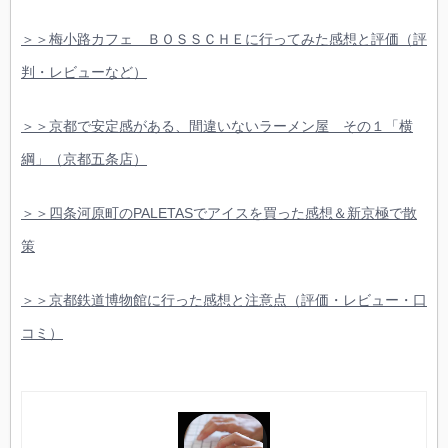
＞＞梅小路カフェ ＢＯＳＳＣＨＥに行ってみた感想と評価（評
判・レビューなど）
＞＞京都で安定感がある、間違いないラーメン屋 その１「横
綱」（京都五条店）
＞＞四条河原町のPALETASでアイスを買った感想＆新京極で散
策
＞＞京都鉄道博物館に行った感想と注意点（評価・レビュー・口
コミ）