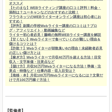
オススメ
【たのまな】WEBライティング講座の口コミ評判！料金・
添削は？ユーキャンなどのおすすめと比較！
フラウネッツのWEBライターオンライン講座は初心者にお
すすめ！
【評判】副業の学校Webライター講座の口コミは？ブロ
グ・アフィリエイト・動画編集など
ライター初心者必見！藤崎の無料WEBライター講座を解説
【甘くない】Webライターで食べていくのが難しい理由＆
儲けるコツとは？
【詐欺？】Webライターが胡散臭い8の理由！未経験者必見
の正しい儲け方とは
【稼ぎ方】Webライターで月収40万円を超える方法！目安
収入・文字単価・注意点など
【儲け方】月収50万円Webライターになる方法！準備・注
意点・特徴など！仕事内容・収入目安は？
【推移・本】月収100万円Webライターになるには？文章だ
けで月100万円稼ぐ方法！
【監修者】