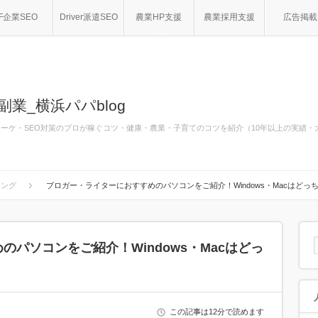
F企業SEO
Driver派遣SEO
農業HP支援
農業採用支援
広告掲載
副業_横浜パパblog
bマーケ・SEO対策のプロが稼ぐコツ・健康・農業・子育てのコツを紹介（10年以上の実績
シング
ブロガー・ライターにおすすめのパソコンをご紹介！Windows・Macはどっ
パソコンをご紹介！Windows・Macはどっ
この記事は12分で読めます