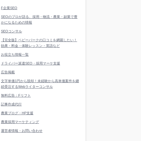
F企業SEO
SEOのプロが語る、採用・物流・農業・副業で豊
かになるための情報
SEOコンサル
【完全版】ベビーパークの口コミを網羅したい！
効果・料金・体験レッスン・英語など
お役立ち情報一覧
ドライバー派遣SEO・採用マーケ支援
広告掲載
文字単価1円から脱却！未経験から高単価案件を継
続受注するWebライターコンサル
無料広告：Fリフト
記事作成代行
農業ブログ・HP支援
農業採用マーケティング
運営者情報・お問い合わせ