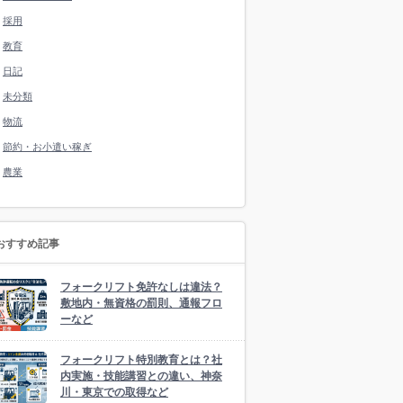
採用
教育
日記
未分類
物流
節約・お小遣い稼ぎ
農業
おすすめ記事
フォークリフト免許なしは違法？
敷地内・無資格の罰則、通報フロ
ーなど
フォークリフト特別教育とは？社
内実施・技能講習との違い、神奈
川・東京での取得など