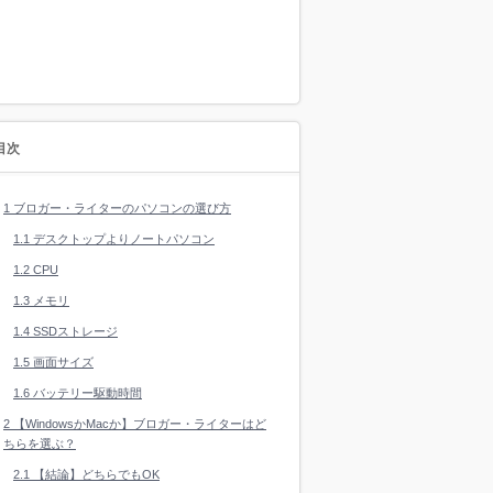
目次
1
ブロガー・ライターのパソコンの選び方
1.1
デスクトップよりノートパソコン
1.2
CPU
1.3
メモリ
1.4
SSDストレージ
1.5
画面サイズ
1.6
バッテリー駆動時間
2
【WindowsかMacか】ブロガー・ライターはど
ちらを選ぶ？
2.1
【結論】どちらでもOK