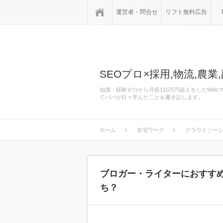
ホーム
運営者・問合せ
リフト無料広告
SEOプロ×採用,物流,農業,
知識・経験ゼロから月収110万円超えをしたWe
てパパが日々学んだことを書き記します。
ホーム
在宅ワーク
クラウドソー
ブロガー・ライターにおすすめの
ち？