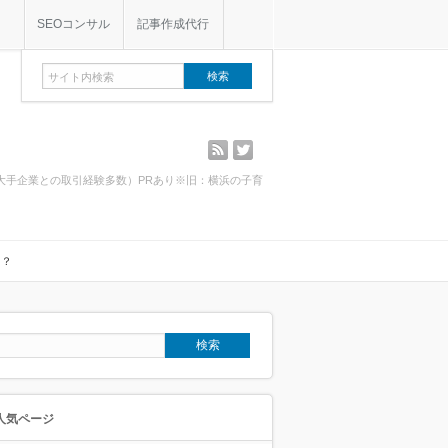
SEOコンサル
記事作成代行
rss
twitter
・大手企業との取引経験多数）PRあり※旧：横浜の子育
ち？
人気ページ