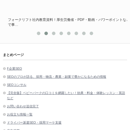
フォークリフト社内教育資料！厚生労働省・PDF・動画・パワーポイントなど
で事…
まとめページ
F企業SEO
SEOのプロが語る、採用・物流・農業・副業で豊かになるための情報
SEOコンサル
【完全版】ベビーパークの口コミを網羅したい！効果・料金・体験レッスン・英語
など
お問い合わせ送信完了
お役立ち情報一覧
ドライバー派遣SEO・採用マーケ支援