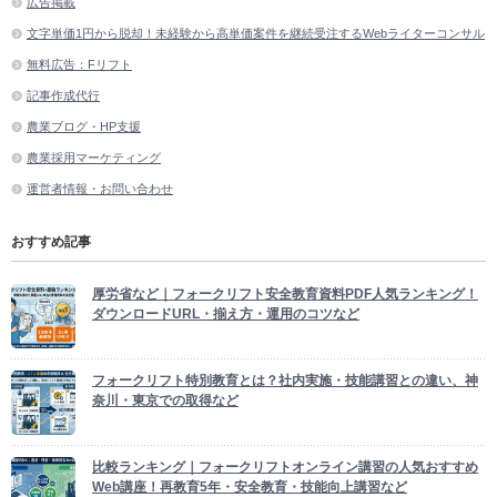
広告掲載
文字単価1円から脱却！未経験から高単価案件を継続受注するWebライターコンサル
無料広告：Fリフト
記事作成代行
農業ブログ・HP支援
農業採用マーケティング
運営者情報・お問い合わせ
おすすめ記事
厚労省など｜フォークリフト安全教育資料PDF人気ランキング！
ダウンロードURL・揃え方・運用のコツなど
フォークリフト特別教育とは？社内実施・技能講習との違い、神
奈川・東京での取得など
比較ランキング｜フォークリフトオンライン講習の人気おすすめ
Web講座！再教育5年・安全教育・技能向上講習など