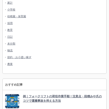
家計
小学校
幼稚園・保育園
採用
教育
日記
未分類
物流
節約・お小遣い稼ぎ
農業
おすすめ記事
例｜フォークリフトの荷役作業手順！注意点・段積みや爪の
コツで運搬事故を抑える方法