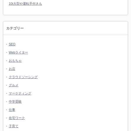
10t大型や運転手付きも
カテゴリー
SEO
Webライター
おもちゃ
お店
クラウドソーシング
グルメ
マーケティング
中学受験
仕事
在宅ワーク
子育て