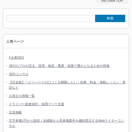
RETURN TOP
人気ページ
F企業SEO
SEOのプロが語る、採用・物流・農業・副業で豊かになるための情報
SEOコンサル
【完全版】ベビーパークの口コミを網羅したい！効果・料金・体験レッスン・英
語など
お役立ち情報一覧
ドライバー派遣SEO・採用マーケ支援
広告掲載
文字単価1円から脱却！未経験から高単価案件を継続受注するWebライターコン
サル