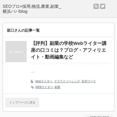
rss
twitter
SEOプロ×採用,物流,農業,副業_
横浜パパblog
坂口さんの記事一覧
【評判】副業の学校Webライター講
座の口コミは？ブログ・アフィリエ
イト・動画編集など
…
Webライター
,
クラウドソーシング
,
在宅ワーク
WEBライター
,
副業
トップページに戻る