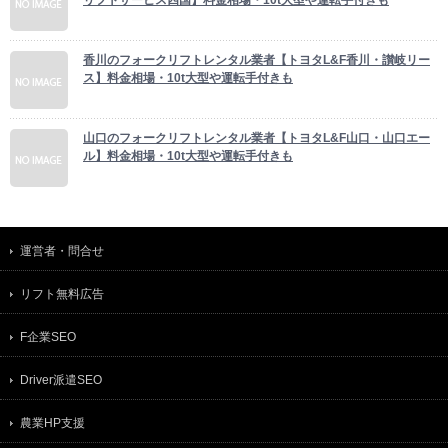
リフトサービス四国】料金相場・10t大型や運転手付きも
香川のフォークリフトレンタル業者【トヨタL&F香川・讃岐リー
ス】料金相場・10t大型や運転手付きも
山口のフォークリフトレンタル業者【トヨタL&F山口・山口エー
ル】料金相場・10t大型や運転手付きも
運営者・問合せ
リフト無料広告
F企業SEO
Driver派遣SEO
農業HP支援