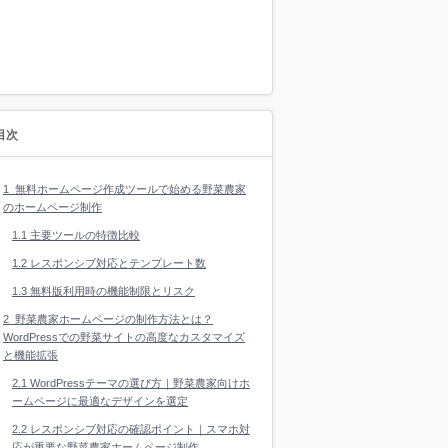
目次
1
無料ホームページ作成ツールで始める野菜農家
のホームページ制作
1.1
主要ツールの特徴比較
1.2
レスポンシブ対応とテンプレート数
1.3
無料版利用時の機能制限とリスク
2
野菜農家ホームページの制作方法とは？
WordPressでの野菜サイトの高度なカスタマイズ
と機能拡張
2.1
WordPressテーマの選び方｜野菜農家向けホ
ームページに最適なデザインを選定
2.2
レスポンシブ対応の確認ポイント｜スマホ対
応が重要な野菜農家ホームページ制作