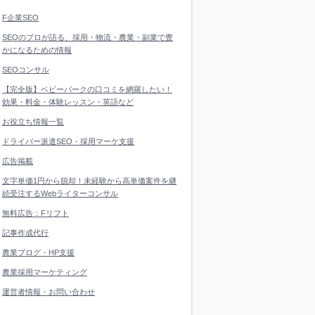
F企業SEO
SEOのプロが語る、採用・物流・農業・副業で豊
かになるための情報
SEOコンサル
【完全版】ベビーパークの口コミを網羅したい！
効果・料金・体験レッスン・英語など
お役立ち情報一覧
ドライバー派遣SEO・採用マーケ支援
広告掲載
文字単価1円から脱却！未経験から高単価案件を継
続受注するWebライターコンサル
無料広告：Fリフト
記事作成代行
農業ブログ・HP支援
農業採用マーケティング
運営者情報・お問い合わせ