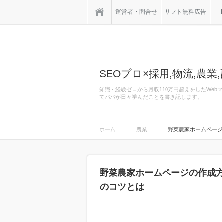
ホーム
運営者・問合せ
リフト無料広告
SEOプロ×採用,物流,農業,
知識・経験ゼロから月収110万円超えをしたWe
てパパが日々学んだことを書き記します。
ホーム
農業
野菜農家ホームページ
野菜農家ホームページの作成
のコツとは