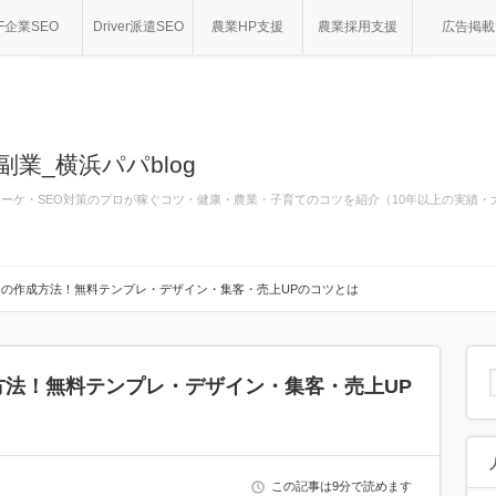
F企業SEO
Driver派遣SEO
農業HP支援
農業採用支援
広告掲載
副業_横浜パパblog
bマーケ・SEO対策のプロが稼ぐコツ・健康・農業・子育てのコツを紹介（10年以上の実績
の作成方法！無料テンプレ・デザイン・集客・売上UPのコツとは
方法！無料テンプレ・デザイン・集客・売上UP
この記事は9分で読めます