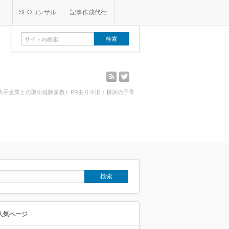
SEOコンサル
記事作成代行
rss
twitter
・大手企業との取引経験多数）PRあり※旧：横浜の子育
人気ページ