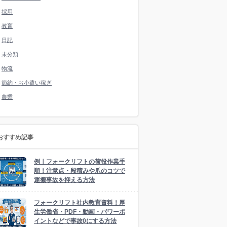
採用
教育
日記
未分類
物流
節約・お小遣い稼ぎ
農業
おすすめ記事
例｜フォークリフトの荷役作業手
順！注意点・段積みや爪のコツで
運搬事故を抑える方法
フォークリフト社内教育資料！厚
生労働省・PDF・動画・パワーポ
イントなどで事故0にする方法