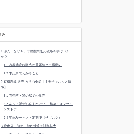
目次
1
導入｜なぜ今、有機農業販売戦略を学ぶべき
か？
1.1
有機農産物販売の重要性と市場動向
1.2
本記事でわかること
2
有機農業 販売 方法の全貌【主要チャネルと特
徴】
2.1
直売所・道の駅での販売
2.2
ネット販売戦略｜ECサイト構築・オンライ
ンストア
2.3
宅配サービス・定期便（サブスク）
3
飲食店・卸売・契約栽培で販路拡大