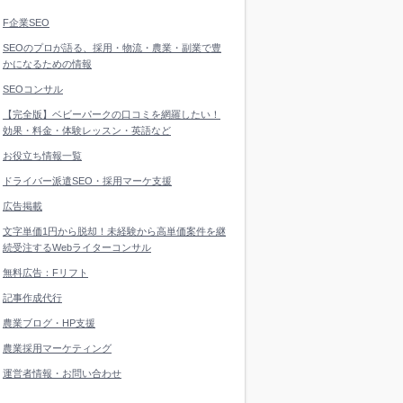
F企業SEO
SEOのプロが語る、採用・物流・農業・副業で豊
かになるための情報
SEOコンサル
【完全版】ベビーパークの口コミを網羅したい！
効果・料金・体験レッスン・英語など
お役立ち情報一覧
ドライバー派遣SEO・採用マーケ支援
広告掲載
文字単価1円から脱却！未経験から高単価案件を継
続受注するWebライターコンサル
無料広告：Fリフト
記事作成代行
農業ブログ・HP支援
農業採用マーケティング
運営者情報・お問い合わせ