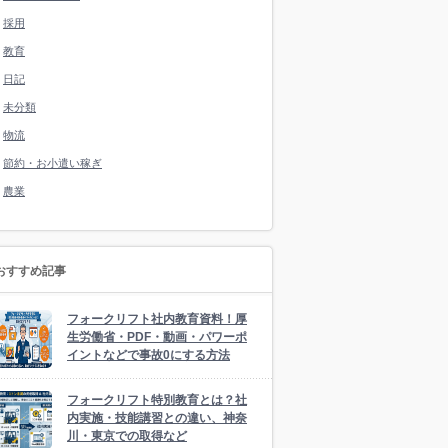
採用
教育
日記
未分類
物流
節約・お小遣い稼ぎ
農業
おすすめ記事
フォークリフト社内教育資料！厚
生労働省・PDF・動画・パワーポ
イントなどで事故0にする方法
フォークリフト特別教育とは？社
内実施・技能講習との違い、神奈
川・東京での取得など