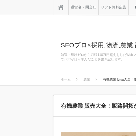
ホーム
運営者・問合せ
リフト無料広告
SEOプロ×採用,物流,農業,
知識・経験ゼロから月収110万円超えをしたWe
てパパが日々学んだことを書き記します。
ホーム
農業
有機農業 販売大全！
有機農業 販売大全！販路開拓