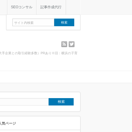
SEOコンサル
記事作成代行
rss
twitter
・大手企業との取引経験多数）PRあり※旧：横浜の子育
人気ページ