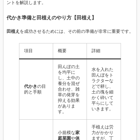
ントを解説します。
代かき
準備と
田植え
の
やり方
【
田植え
】
田植え
を成功させるためには、その前の準備が非常に重要です。
項目
概要
詳細
田んぼの土
水を入れた
を均平に
田んぼをト
し、土中の
ラクターな
養分を混ぜ
代かき
の目
どで耕し、
合わせ、雑
的と手順
土の塊を細
草の発芽を
かく砕いて
抑える効果
平らにして
がありま
いきます。
す。
手植えは労
小規模な
家
力がかかり
庭菜園
や
体
ますが、丁