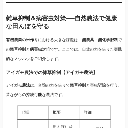
雑草抑制
＆
病害虫
対策──
自然農法
で
健康
な田んぼを守る
有機農業
の
米作り
における大きな課題は、
無農薬
・
無化学肥料
で
の
雑草抑制
と
病害虫
対策です。ここでは、自然の力を借りた実践
的なノウハウをご紹介します。
アイガモ農法
での
雑草抑制
【
アイガモ農法
】
アイガモ農法
は、合鴨の力を借りて
雑草抑制
と害虫駆除を行う、
昔ながらの
持続可能
な農法です。
項目
概要
詳細
田んぼに放