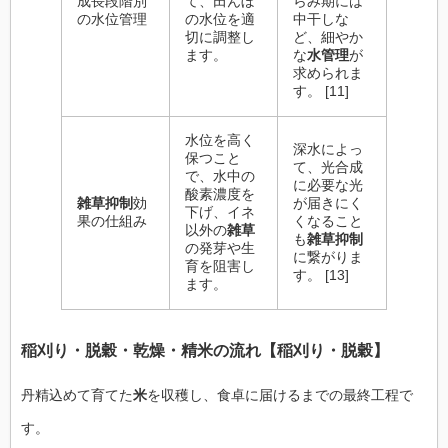
成長段階別
て、田んぼ
らみ期には
の水位管理
の水位を適
中干しな
切に調整し
ど、細やか
ます。
な
水管理
が
求められま
す。 [11]
水位を高く
深水によっ
保つこと
て、光合成
で、水中の
に必要な光
酸素濃度を
雑草抑制
効
が届きにく
下げ、イネ
果の仕組み
くなること
以外の
雑草
も
雑草抑制
の発芽や生
に繋がりま
育を阻害し
す。 [13]
ます。
稲刈り
・
脱穀
・
乾燥
・
精米
の流れ【
稲刈り
・
脱穀
】
丹精込めて育てた
米
を収穫し、食卓に届けるまでの最終工程で
す。