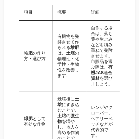
項目
概要
詳細
自作する場
合は、落ち
有機物を発
葉や生ごみ
酵させて作
などを積み
られる
堆肥
重ねて発酵
堆肥
の作り
は、
土壌
の
させます。
方・選び方
物理性・化
市販品を選
学性・生物
ぶ際は、
有
性を改善し
機JAS
適合
ます。
資材
を選び
ましょう。
栽培後に
土
壌
にすき込
レンゲやク
むことで、
ローバー、
土壌
の
微生
緑肥
として
ヘアリーベ
物
を増や
有効な作物
ッチなどが
し、地力を
代表的で
高める作物
す。
のことで