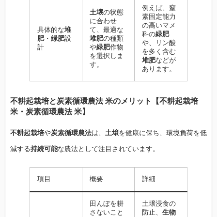
例えば、窒
土壌
の状態
素固定能力
に合わせ
の高いマメ
具体的な
堆
て、最適な
科の
緑肥
肥
・
緑肥
設
堆肥
の種類
や、リン酸
計
や
緑肥
作物
を多く含む
を選択しま
堆肥
などが
す。
あります。
不耕起栽培
と
炭素循環農法 米
のメリット【
不耕起栽培
米
・
炭素循環農法 米
】
不耕起栽培
や
炭素循環農法
は、
土壌
を健康に保ち、環境負荷を低
減する
持続可能
な農法として注目されています。
項目
概要
詳細
田んぼを耕
土壌浸食の
さないこと
防止、
生物