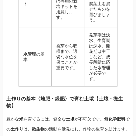
は専用の栽
ト
腐葉土を混
培キットを
ぜたものを
用意しま
選びましょ
す。
う。
発芽期は浅
水、生育期
発芽から収
は深水、開
穫まで、適
花期は中干
水管理
の基
切な水位を
しなど、成
本
保つことが
長段階に応
重要です。
じた
水管理
が必要で
す。
土作り
の基本〈
堆肥
・
緑肥
〉で育む
土壌
【
土壌
・
微生
物
】
豊かな
米
を育てるには、健全な
土壌
が不可欠です。
無化学肥料
で
の
土作り
は、
微生物
の活動を活発にし、作物の生育を助けます。