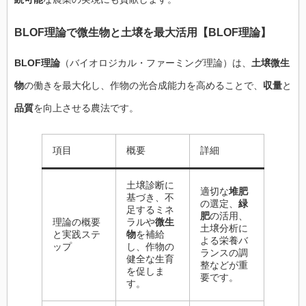
BLOF理論
で
微生物
と
土壌
を最大活用【
BLOF理論
】
BLOF理論
（バイオロジカル・ファーミング理論）は、
土壌微生
物
の働きを最大化し、作物の光合成能力を高めることで、
収量
と
品質
を向上させる農法です。
項目
概要
詳細
土壌診断に
適切な
堆肥
基づき、不
の選定、
緑
足するミネ
肥
の活用、
理論の概要
ラルや
微生
土壌分析に
と実践ステ
物
を補給
よる栄養バ
ップ
し、作物の
ランスの調
健全な生育
整などが重
を促しま
要です。
す。