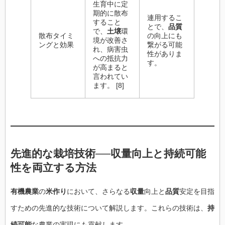
生育中に定
期的に散布
連用するこ
すること
とで、
品質
で、
土壌
環
散布タイミ
の向上にも
境が改善さ
ングと効果
繋がる可能
れ、病害虫
性がありま
への抵抗力
す。
が高まると
言われてい
ます。 [8]
先進的な栽培技術──
収量
向上と
持続可能
性を両立する
方法
有機農業
の
米作り
において、さらなる
収量
向上と
品質
安定を目指
すための先進的な技術について解説します。これらの技術は、
持
続可能
な農業の実現にも貢献します。