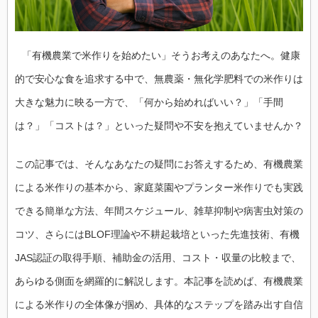
「有機農業で米作りを始めたい」そうお考えのあなたへ。健康
的で安心な食を追求する中で、無農薬・無化学肥料での米作りは
大きな魅力に映る一方で、「何から始めればいい？」「手間
は？」「コストは？」といった疑問や不安を抱えていませんか？
この記事では、そんなあなたの疑問にお答えするため、有機農業
による米作りの基本から、家庭菜園やプランター米作りでも実践
できる簡単な方法、年間スケジュール、雑草抑制や病害虫対策の
コツ、さらにはBLOF理論や不耕起栽培といった先進技術、有機
JAS認証の取得手順、補助金の活用、コスト・収量の比較まで、
あらゆる側面を網羅的に解説します。本記事を読めば、有機農業
による米作りの全体像が掴め、具体的なステップを踏み出す自信