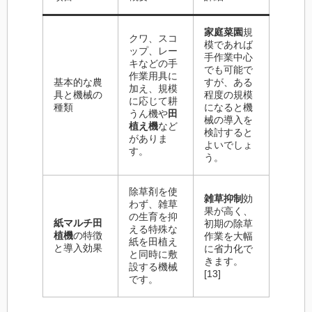
家庭菜園
規
クワ、スコ
模であれば
ップ、レー
手作業中心
キなどの手
でも可能で
作業用具に
基本的な農
すが、ある
加え、規模
具と機械の
程度の規模
に応じて耕
種類
になると機
うん機や
田
械の導入を
植え機
など
検討すると
がありま
よいでしょ
す。
う。
除草剤を使
雑草抑制
効
わず、雑草
果が高く、
の生育を抑
紙マルチ田
初期の除草
える特殊な
植機
の特徴
作業を大幅
紙を田植え
と導入効果
に省力化で
と同時に敷
きます。
設する機械
[13]
です。