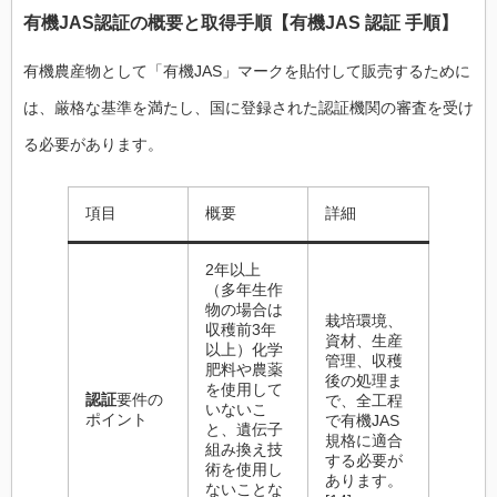
有機JAS認証
の概要と
取得手順
【
有機JAS 認証 手順
】
有機農産物として「有機JAS」マークを貼付して販売するために
は、厳格な基準を満たし、国に登録された認証機関の審査を受け
る必要があります。
項目
概要
詳細
2年以上
（多年生作
物の場合は
栽培環境、
収穫前3年
資材、生産
以上）化学
管理、収穫
肥料や農薬
後の処理ま
を使用して
認証
要件の
で、全工程
いないこ
ポイント
で有機JAS
と、遺伝子
規格に適合
組み換え技
する必要が
術を使用し
あります。
ないことな