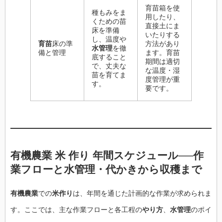
育苗箱を使
種もみをま
用したり、
くための苗
直接土にま
床を準備
いたりする
し、温度や
育苗
床の準
方法があり
水管理
を徹
備と管理
ます。育苗
底すること
期間は適切
で、丈夫な
な温度・湿
苗を育てま
度管理が重
す。
要です。
有機農業
米 作り
年間スケジュール──作
業フローと
水管理
・
代かき
から収穫まで
有機農業
での
米作り
は、年間を通じた計画的な作業が求められま
す。ここでは、主な作業フローと各工程の
やり方
、
水管理
のポイ