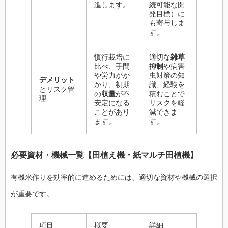
進します。
続可能な開
発目標）に
も寄与しま
す。
慣行栽培に
適切な
雑草
比べ、手間
抑制
や病害
や労力がか
虫対策の知
デメリット
かり、初期
識、経験を
とリスク管
の
収量
が不
積むことで
理
安定になる
リスクを軽
ことがあり
減できま
ます。
す。
必要資材・機械一覧【
田植え機
・
紙マルチ田植機
】
有機米作りを効率的に進めるためには、適切な資材や機械の選択
が重要です。
項目
概要
詳細