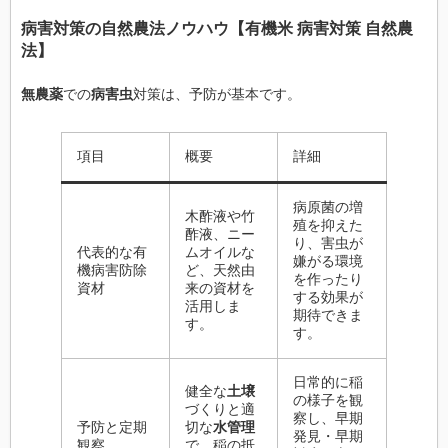
病害対策
の
自然農法
ノウハウ【
有機米 病害対策 自然農
法
】
無農薬
での
病害虫
対策は、予防が基本です。
項目
概要
詳細
病原菌の増
木酢液や竹
殖を抑えた
酢液、ニー
り、害虫が
代表的な有
ムオイルな
嫌がる環境
機病害防除
ど、天然由
を作ったり
資材
来の資材を
する効果が
活用しま
期待できま
す。
す。
日常的に稲
健全な
土壌
の様子を観
づくりと適
察し、早期
予防と定期
切な
水管理
発見・早期
観察
で、稲の抵