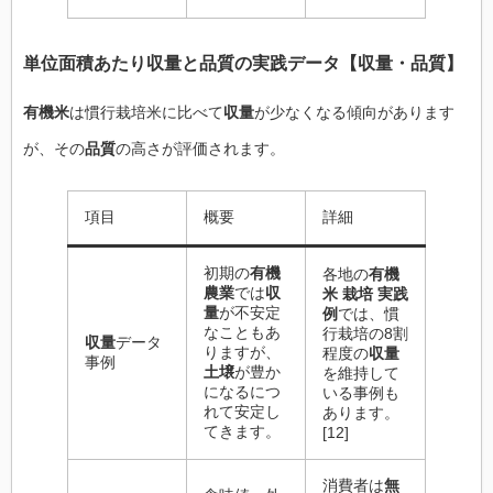
単位面積あたり
収量
と
品質
の実践データ【
収量
・
品質
】
有機米
は慣行栽培米に比べて
収量
が少なくなる傾向があります
が、その
品質
の高さが評価されます。
項目
概要
詳細
初期の
有機
各地の
有機
農業
では
収
米 栽培 実践
量
が不安定
例
では、慣
なこともあ
行栽培の8割
収量
データ
りますが、
程度の
収量
事例
土壌
が豊か
を維持して
になるにつ
いる事例も
れて安定し
あります。
てきます。
[12]
消費者は
無