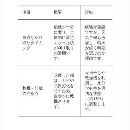
項目
概要
詳細
稲穂が十分
経験が重要
に実り、全
ですが、天
最適な刈り
体的に黄色
気予報も考
取りタイミ
くなった頃
慮し、晴天
ング
が刈り取り
が続く時期
の適期で
を選ぶのが
す。
理想です。
天日干しや
収穫した稲
乾燥機を利
は、カビや
用し、水分
品質劣化を
乾燥
・貯蔵
含有率を適
防ぐため、
の注意点
切な状態
速やかに
乾
（約15%）
燥
させま
に調整しま
す。
す。