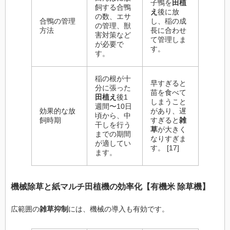
子鴨を
田植
飼する合鴨
え
後に放
の数、エサ
合鴨の管理
し、稲の成
の管理、獣
方法
長に合わせ
害対策など
て管理しま
が必要で
す。
す。
稲の根が十
早すぎると
分に張った
苗を食べて
田植え
後1
しまうこと
週間〜10日
効果的な放
があり、遅
頃から、中
飼時期
すぎると
雑
干しを行う
草
が大きく
までの期間
なりすぎま
が適してい
す。 [17]
ます。
機械
除草
と
紙マルチ田植機
の効率化【
有機米 除草機
】
広範囲の
雑草抑制
には、機械の導入も有効です。