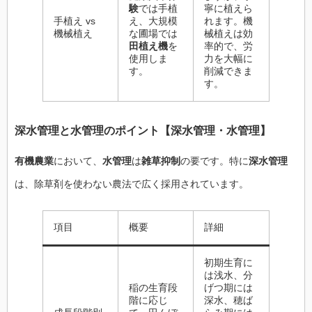
験
では手植
寧に植えら
手植え vs
え、大規模
れます。機
機械植え
な圃場では
械植えは効
田植え機
を
率的で、労
使用しま
力を大幅に
す。
削減できま
す。
深水管理
と
水管理
のポイント【
深水管理
・
水管理
】
有機農業
において、
水管理
は
雑草抑制
の要です。特に
深水管理
は、除草剤を使わない農法で広く採用されています。
項目
概要
詳細
初期生育に
は浅水、分
稲の生育段
げつ期には
階に応じ
深水、穂ば