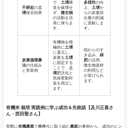
で、
土壌
構
多様性
の向
不耕起
の
土
造を破壊せ
上、
土壌
か
壌
保全効果
ず、
微生物
らの炭素排
の活動を活
出量の削減
発に保ちま
に貢献しま
す。
す。
有機物を積
極的に
土壌
稲わらのす
に還元し、
き込み、
緑
炭素を
土壌
炭素循環農
肥
の活用、
に固定する
法
の仕組み
微生物資材
ことで、
土
と実装例
の利用など
壌
肥沃化と
が挙げられ
気候変動対
ます。
策を両立し
ます。
有機米 栽培 実践例
に学ぶ成功＆失敗談【
及川正喜さ
ん
・
西田聖さん
】
実際に
有機農業
で
米作り
に取り組む
農家
の事例から、成功のヒン