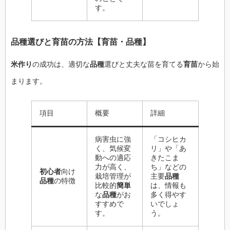
す。
品種
選びと
育苗
の
方法
【
育苗
・
品種
】
米作り
の成功は、適切な
品種
選びと丈夫な苗を育てる
育苗
から始
まります。
項目
概要
詳細
病害虫に強
「コシヒカ
く、気候変
リ」や「あ
動への適応
きたこま
力が高く、
ち」などの
初心者
向け
栽培管理が
主要
品種
品種
の特徴
比較的
簡単
は、情報も
な
品種
がお
多く得やす
すすめで
いでしょ
す。
う。