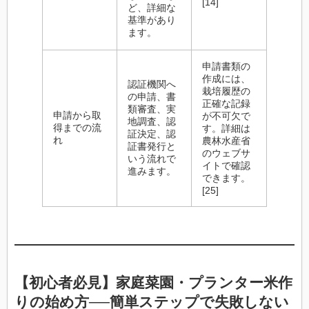
[14]
ど、詳細な
基準があり
ます。
申請書類の
作成には、
認証機関へ
栽培履歴の
の申請、書
正確な記録
類審査、実
申請から取
が不可欠で
地調査、認
得までの流
す。詳細は
証決定、認
れ
農林水産省
証書発行と
のウェブサ
いう流れで
イトで確認
進みます。
できます。
[25]
【
初心者
必見】
家庭菜園
・
プランター米作
り
の始め方──
簡単
ステップで失敗しない