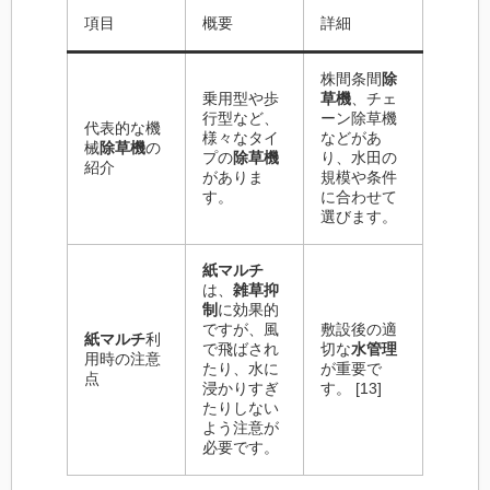
項目
概要
詳細
株間条間
除
乗用型や歩
草機
、チェ
行型など、
ーン除草機
代表的な機
様々なタイ
などがあ
械
除草機
の
プの
除草機
り、水田の
紹介
がありま
規模や条件
す。
に合わせて
選びます。
紙マルチ
は、
雑草抑
制
に効果的
ですが、風
敷設後の適
紙マルチ
利
で飛ばされ
切な
水管理
用時の注意
たり、水に
が重要で
点
浸かりすぎ
す。 [13]
たりしない
よう注意が
必要です。