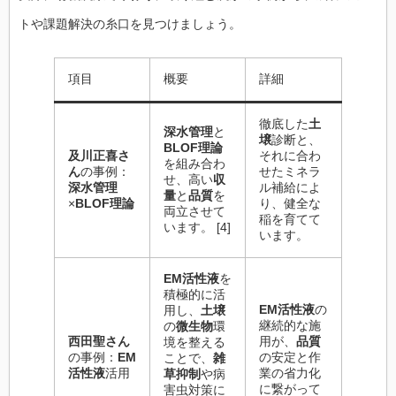
トや課題解決の糸口を見つけましょう。
項目
概要
詳細
徹底した
土
深水管理
と
壌
診断と、
BLOF理論
及川正喜さ
それに合わ
を組み合わ
ん
の事例：
せたミネラ
せ、高い
収
深水管理
ル補給によ
量
と
品質
を
×
BLOF理論
り、健全な
両立させて
稲を育てて
います。 [4]
います。
EM活性液
を
積極的に活
EM活性液
の
用し、
土壌
継続的な施
の
微生物
環
西田聖さん
用が、
品質
境を整える
の事例：
EM
の安定と作
ことで、
雑
活性液
活用
業の省力化
草抑制
や病
に繋がって
害虫対策に