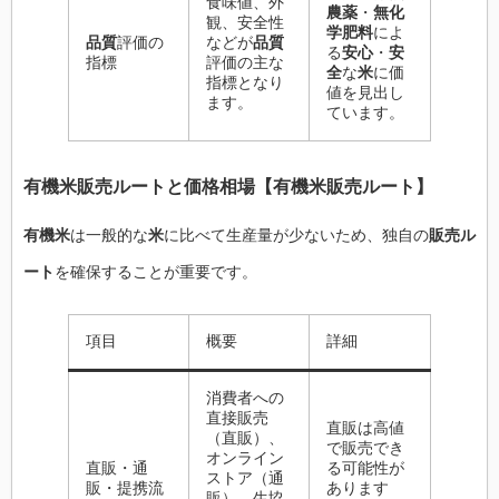
食味値、外
農薬
・
無化
観、安全性
学肥料
によ
品質
評価の
などが
品質
る
安心
・
安
指標
評価の主な
全
な
米
に価
指標となり
値を見出し
ます。
ています。
有機米販売ルート
と価格相場【
有機米販売ルート
】
有機米
は一般的な
米
に比べて生産量が少ないため、独自の
販売ル
ート
を確保することが重要です。
項目
概要
詳細
消費者への
直接販売
直販は高値
（直販）、
で販売でき
オンライン
直販・通
る可能性が
ストア（通
販・提携流
あります
販）、生協