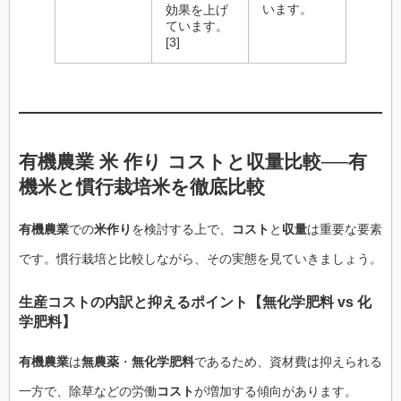
います。
効果を上げ
ています。
[3]
有機農業
米 作り コスト
と
収量
比較──
有
機米
と慣行栽培米を徹底比較
有機農業
での
米作り
を検討する上で、
コスト
と
収量
は重要な要素
です。慣行栽培と比較しながら、その実態を見ていきましょう。
生産
コスト
の内訳と抑えるポイント【
無化学肥料
vs
化
学肥料
】
有機農業
は
無農薬
・
無化学肥料
であるため、資材費は抑えられる
一方で、除草などの労働
コスト
が増加する傾向があります。