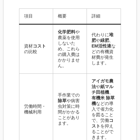
項目
概要
詳細
化学肥料
や
代わりに
堆
農薬を使用
肥
や
緑肥
、
しないた
資材
コスト
EM活性液
な
め、これら
の比較
どの有機資
の購入費は
材費が発生
かかりませ
します。
ん。
アイガモ農
法
や
紙マル
チ田植機
、
手作業での
有機米 除草
除草
や病害
機
などの導
労働時間・
虫対策に時
入で省力化
機械利用
間がかかる
を図ること
ことがあり
で、労働
コ
ます。
スト
を抑え
ることがで
きます。