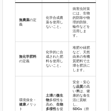
病害虫対策
には、生物
化学合成農
的防除や物
無農薬
の定
薬を使用し
理的防除、
義
ないこと。
輪作などを
活用しま
す。
堆肥や緑肥
化学的に合
など、天然
無化学肥料
成された肥
由来の有機
の定義
料を使用し
質肥料で土
ないこと。
壌を肥沃に
します。
安全・安心
な
品質
の高
い
米
は、健
土壌
の
微生
康的な食生
環境保全・
物
多様性を
活に貢献
健康
メリッ
高め、
生物
し、
ト
多様性
を促
SDGs
（持