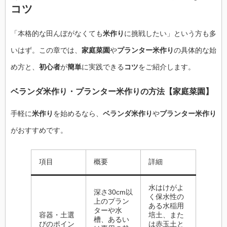
コツ
「本格的な田んぼがなくても
米作り
に挑戦したい」という方も多
いはず。この章では、
家庭菜園
や
プランター米作り
の具体的な始
め方と、
初心者
が
簡単
に実践できる
コツ
をご紹介します。
ベランダ米作り
・
プランター米作り
の
方法
【
家庭菜園
】
手軽に
米作り
を始めるなら、
ベランダ米作り
や
プランター米作り
がおすすめです。
項目
概要
詳細
水はけがよ
深さ30cm以
く保水性の
上のプラン
ある水稲用
ターや水
容器・土選
培土、また
槽、あるい
びのポイン
は赤玉土と