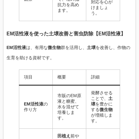
対応を心が
抗力を高め
けましょ
ます。
う。
EM活性液
を使った
土壌
改善と害虫防除【
EM活性液
】
EM活性液
は、有用な
微生物
群を活用し、
土壌
を改善し、作物の
生育を助ける資材です。
項目
概要
詳細
発酵させる
市販のEM原
ことで、
土
液と糖蜜、
EM活性液
の
壌
を豊かに
水を混ぜて
作り方
する
微生物
培養しま
が増殖しま
す。
す。
田植え
前や