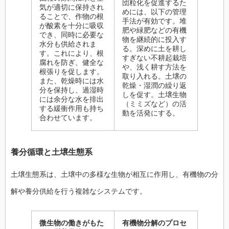
団粒化を促進するた
気が適切に保持され
めには、以下の管理
ることで、作物の根
手法が有効です。堆
が酸素を十分に吸収
肥や緑肥などの有機
でき、同時に必要な
物を継続的に投入す
水分も供給されま
る。深めに土を耕し
す。これにより、根
すぎない不耕起栽培
腐れを防ぎ、健全な
や、浅く耕す方法を
根張りを促します。
取り入れる。土壌の
また、乾燥時には水
乾燥・湿潤の繰り返
分を保持し、過湿時
しを促す。土壌生物
には余分な水を排出
（ミミズなど）の活
する緩衝作用も持ち
動を活発にする。
合わせています。
養分循環と土壌生態系
土壌生態系は、土壌中の多様な生物が相互に作用し、有機物の分
解や養分供給を行う複雑なシステムです。
微生物の働きがもた
有機物分解のプロセ