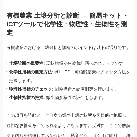
有機農業 土壌分析と診断 — 簡易キット・
ICTツールで化学性・物理性・生物性を測
定
有機農業における土壌分析と診断のポイントは以下の通りです。
土壌診断の重要性:
現状把握から改善計画へのステップです。
化学性指標の測定方法:
pH・EC・可給態窒素のチェック方法を
把握します。
物理性指標のチェック:
団粒構造と硬度測定を行います。
生物性指標の把握:
微生物多様性の評価をします。
この項目を読むと、ご自身の畑の土壌の状態を客観的に把握し、
適切な改善策を立てられるようになります。反対に、ここで解説
する内容を把握しておかないと、感覚的な土づくりに陥り、土壌