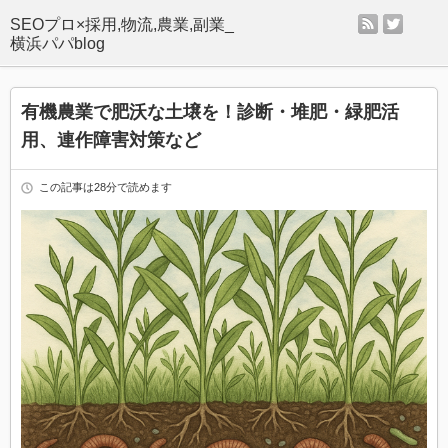
rss
twitter
SEOプロ×採用,物流,農業,副業_
横浜パパblog
有機農業で肥沃な土壌を！診断・堆肥・緑肥活
用、連作障害対策など
この記事は28分で読めます