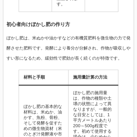
す。
初心者向けぼかし肥の作り方
ぼかし肥は、米ぬかや油かすなどの有機質肥料を微生物の力で発
酵させた肥料です。発酵により養分が分解され、作物が吸収しや
すい形になるため、緩効性で肥効が長く続くのが特徴です。
材料と手順
施用量計算の方法
ぼかし肥の施用量
は、作物の種類や土
壌の状態によって異
ぼかし肥の基本的な
なりますが、一般的
材料は、米ぬか、油
な目安としては、1
かす、魚粉、骨粉、
平方メートルあたり
そして発酵を促すた
200～500g程度で
めの微生物資材（米
す。初めて使用する
のとぎ汁発酵液や市
場合は、少なめから