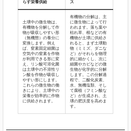
らす栄養供給
ス
有機物の分解は、主
土壌中の微生物は、
に微生物によって行
有機物を分解して作
われます。落ち葉や
物が吸収しやすい形
枯れ草、根などの有
（無機態）の養分に
機物が土壌に供給さ
変換します。例え
れると、まず土壌動
ば、窒素固定細菌は
物（ミミズ、ダニな
空気中の窒素を作物
ど）がそれらを物理
が利用できる形に変
的に細かくし、次に
え、リン酸可溶化菌
細菌やカビなどの微
は土壌中の不溶性リ
生物が化学的に分解
ン酸を作物が吸収し
します。この分解過
やすい形にします。
程で、二酸化炭素、
これらの微生物の働
水、無機塩類、そし
きにより、土壌中の
て腐植（フミン酸な
栄養が効率的に作物
ど）が生成され、土
に供給されます。
壌の肥沃度を高めま
す。