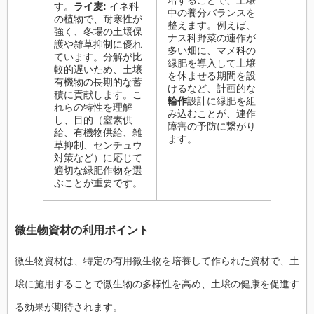
培することで、土壌
す。
ライ麦:
イネ科
中の養分バランスを
の植物で、耐寒性が
整えます。例えば、
強く、冬場の土壌保
ナス科野菜の連作が
護や雑草抑制に優れ
多い畑に、マメ科の
ています。分解が比
緑肥を導入して土壌
較的遅いため、土壌
を休ませる期間を設
有機物の長期的な蓄
けるなど、計画的な
積に貢献します。こ
輪作
設計に緑肥を組
れらの特性を理解
み込むことが、連作
し、目的（窒素供
障害の予防に繋がり
給、有機物供給、雑
ます。
草抑制、センチュウ
対策など）に応じて
適切な緑肥作物を選
ぶことが重要です。
微生物資材の利用ポイント
微生物資材は、特定の有用微生物を培養して作られた資材で、土
壌に施用することで微生物の多様性を高め、土壌の健康を促進す
る効果が期待されます。