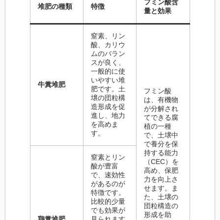
フミン酸含
堆肥の種類
特徴
量と効果
窒素、リン
酸、カリウ
ムのバラン
スが良く、
一般的に使
いやすい堆
牛糞堆肥
肥です。土
フミン酸
壌の団粒構
は、有機物
造形成を促
が分解され
進し、地力
てできる腐
を高めま
植の一種
す。
で、土壌中
で養分を保
持する能力
窒素とリン
（CEC）を
酸が豊富
高め、保肥
で、速効性
力を向上さ
があるのが
せます。ま
特徴です。
た、土壌の
比較的少量
団粒構造の
でも効果が
形成を助
鶏糞堆肥
見られます