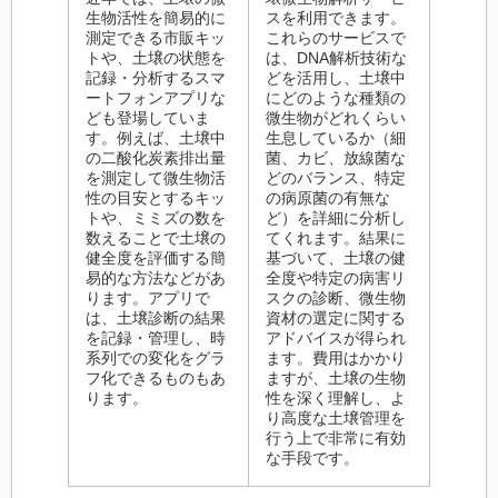
生物活性を簡易的に
スを利用できます。
測定できる市販キッ
これらのサービスで
トや、土壌の状態を
は、DNA解析技術な
記録・分析するスマ
どを活用し、土壌中
ートフォンアプリな
にどのような種類の
ども登場していま
微生物がどれくらい
す。例えば、土壌中
生息しているか（細
の二酸化炭素排出量
菌、カビ、放線菌な
を測定して微生物活
どのバランス、特定
性の目安とするキッ
の病原菌の有無な
トや、ミミズの数を
ど）を詳細に分析し
数えることで土壌の
てくれます。結果に
健全度を評価する簡
基づいて、土壌の健
易的な方法などがあ
全度や特定の病害リ
ります。アプリで
スクの診断、微生物
は、土壌診断の結果
資材の選定に関する
を記録・管理し、時
アドバイスが得られ
系列での変化をグラ
ます。費用はかかり
フ化できるものもあ
ますが、土壌の生物
ります。
性を深く理解し、よ
り高度な土壌管理を
行う上で非常に有効
な手段です。