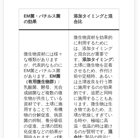
EM菌・バチルス菌
添加タイミングと混
の効果
合比
微生物資材を効果的
に利用するために
は、添加タイミング
微生物資材には様々
と混合比が重要で
な種類があります
す。
添加タイミング:
が、代表的なものに
土壌に微生物を定着
EM菌とバチルス菌
させるため、作付け
があります。
EM菌
前や定植時、あるい
（有用微生物群）:
は土壌改良を行う際
乳酸菌、酵母、光合
に施用するのが効果
成細菌など複数の微
的です。追肥と同時
生物が共生している
に施用することもあ
資材です。土壌に施
ります。微生物は生
用することで、有機
き物であるため、土
物の分解促進、病原
壌が乾燥しすぎてい
菌の抑制、養分吸収
る時や、極端に高
の促進、土壌の団粒
温・低温の時は避け
化促進などの効果が
るのが賢明です。
混
期待されます。
バチ
合比:
製品の指示に