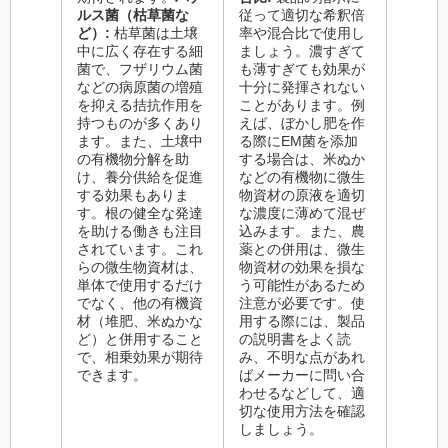
ルス菌（枯草菌な
従って適切な希釈倍
ど）:
枯草菌は土壌
率や混合比で使用し
中に広く存在する細
ましょう。濃すぎて
菌で、フザリウム菌
も薄すぎても効果が
などの病原菌の増殖
十分に発揮されない
を抑える拮抗作用を
ことがあります。例
持つものが多くあり
えば、ぼかし肥を作
ます。また、土壌中
る際にEM菌を添加
の有機物分解を助
する場合は、米ぬか
け、養分供給を促進
などの有機物に微生
する効果もありま
物資材の原液を適切
す。根の健全な発達
な濃度に薄めて混ぜ
を助ける働きも注目
込みます。また、農
されています。これ
薬との併用は、微生
らの微生物資材は、
物資材の効果を損な
単体で使用するだけ
う可能性があるため
でなく、他の有機資
注意が必要です。使
材（堆肥、米ぬかな
用する際には、製品
ど）と併用すること
の説明書をよく読
で、相乗効果が期待
み、不明な点があれ
できます。
ばメーカーに問い合
わせるなどして、適
切な使用方法を確認
しましょう。