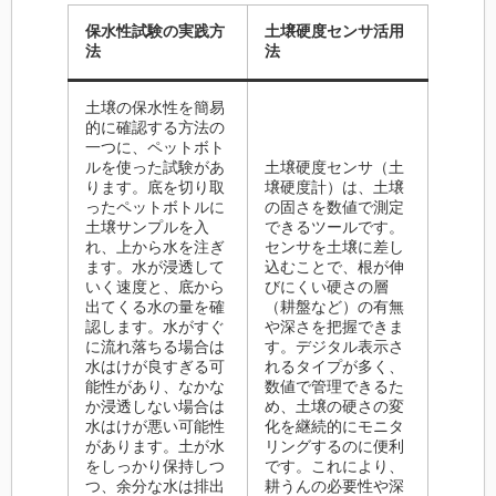
保水性試験の実践方
土壌硬度センサ活用
法
法
土壌の保水性を簡易
的に確認する方法の
一つに、ペットボト
ルを使った試験があ
土壌硬度センサ（土
ります。底を切り取
壌硬度計）は、土壌
ったペットボトルに
の固さを数値で測定
土壌サンプルを入
できるツールです。
れ、上から水を注ぎ
センサを土壌に差し
ます。水が浸透して
込むことで、根が伸
いく速度と、底から
びにくい硬さの層
出てくる水の量を確
（耕盤など）の有無
認します。水がすぐ
や深さを把握できま
に流れ落ちる場合は
す。デジタル表示さ
水はけが良すぎる可
れるタイプが多く、
能性があり、なかな
数値で管理できるた
か浸透しない場合は
め、土壌の硬さの変
水はけが悪い可能性
化を継続的にモニタ
があります。土が水
リングするのに便利
をしっかり保持しつ
です。これにより、
つ、余分な水は排出
耕うんの必要性や深