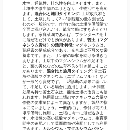
水性、通気性、排水性を向上させます。また、
土壌中の微生物のエサとなり、生物活性を高め
ます。
混合比と施用タイミング:
土壌改良材と
して、土壌に対して2～3割程度の量を混ぜ込
むのが一般的です。作付け前の土壌準備段階で
全面に混ぜ込んだり、畝立て時にすき込んだり
します。家庭菜園であれば、プランターの用土
に混ぜるだけでも効果があります。
苦土（マグ
ネシウム資材）の活用:
特徴:
マグネシウムは、
葉緑素の構成成分であり、光合成に不可欠な栄
養素です。また、リン酸の吸収を助ける働きも
あります。土壌中のマグネシウムが不足する
と、葉の黄化などの生育不良を引き起こすこと
があります。
混合比と施用タイミング:
苦土石
灰や硫酸マグネシウム（エプソムソルト）など
が一般的な資材です。土壌診断の結果に基づい
て、不足している場合に施用します。pH調整
効果も持つ苦土石灰は、酸性土壌の改良にも使
われます。施用量は土壌のマグネシウム含量や
作物の要求量によって異なりますが、製品の指
示に従いましょう。一般的には、作付け前の土
壌準備時に施用し、土壌に均一に混ぜ込みま
す。水溶性の高い硫酸マグネシウムは、生育期
間中の追肥として葉面散布や液肥としても利用
できます。
カルシウム・マグネシウムバラン