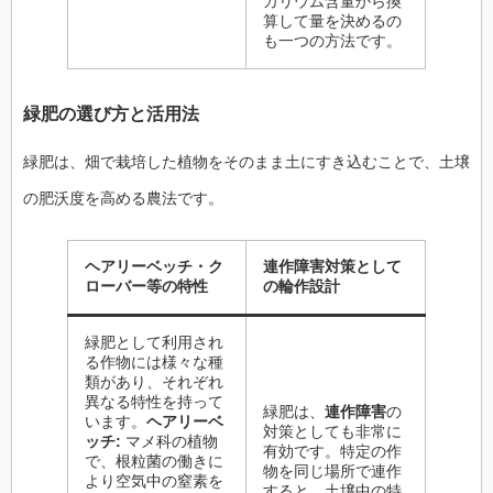
カリウム含量から換
算して量を決めるの
も一つの方法です。
緑肥の選び方と活用法
緑肥は、畑で栽培した植物をそのまま土にすき込むことで、土壌
の肥沃度を高める農法です。
ヘアリーベッチ・ク
連作障害対策として
ローバー等の特性
の輪作設計
緑肥として利用され
る作物には様々な種
類があり、それぞれ
異なる特性を持って
緑肥は、
連作障害
の
います。
ヘアリーベ
対策としても非常に
ッチ:
マメ科の植物
有効です。特定の作
で、根粒菌の働きに
物を同じ場所で連作
より空気中の窒素を
すると、土壌中の特