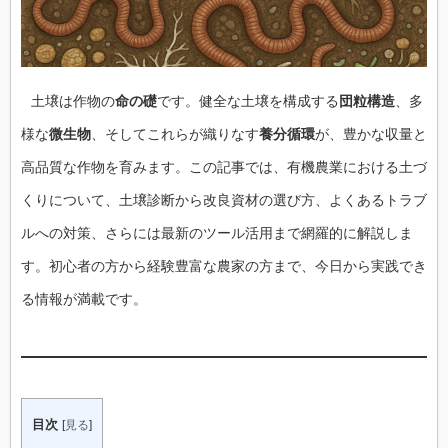
土壌は作物の
命の礎
です。健全な土壌を構成する
団粒構造
、多
様な
微生物
、そしてこれらが織りなす
養分循環
が、豊かな収量と
高品質な作物を育みます。この記事では、有機農業における土づ
くりについて、土壌診断から改良資材の選び方、よくあるトラブ
ルへの対策、さらには最新のツール活用まで網羅的に解説しま
す。初心者の方から経験豊富な農家の方まで、今日から実践でき
る情報が満載です。
目次
[
見る
]