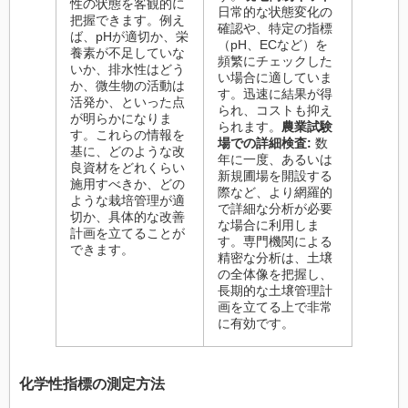
性の状態を客観的に
日常的な状態変化の
把握できます。例え
確認や、特定の指標
ば、pHが適切か、栄
（pH、ECなど）を
養素が不足していな
頻繁にチェックした
いか、排水性はどう
い場合に適していま
か、微生物の活動は
す。迅速に結果が得
活発か、といった点
られ、コストも抑え
が明らかになりま
られます。
農業試験
す。これらの情報を
場での詳細検査:
数
基に、どのような改
年に一度、あるいは
良資材をどれくらい
新規圃場を開設する
施用すべきか、どの
際など、より網羅的
ような栽培管理が適
で詳細な分析が必要
切か、具体的な改善
な場合に利用しま
計画を立てることが
す。専門機関による
できます。
精密な分析は、土壌
の全体像を把握し、
長期的な土壌管理計
画を立てる上で非常
に有効です。
化学性指標の測定方法