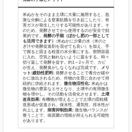
米ぬかをそのまま土壌に大量に施用すると、急
激な分解による窒素飢餓を引き起こしたり、有
害ガスが発生したりする可能性があります。そ
のため、発酵させてから使用するのが安全で効
果的です。
発酵の手順（ぼかし肥の一部として
も活用できます）:
米ぬかに少量の水（米のと
ぎ汁や発酵促進剤を混ぜても良い）を加え、手
で握ると固まる程度の水分量にする。密閉容器
に入れ、空気と触れないように蓋をする。時々
切り返して発酵を促す。約1～2ヶ月で、カビ
が生え、発酵臭がしなくなれば完成です。
メリ
ット:
緩効性肥料:
発酵させることで養分が緩や
かに放出されるため、作物の生育に合わせて持
続的に供給されます。
微生物活性化:
米ぬかは
微生物の豊富なエサとなり、土壌中の有用微生
物を増やし、その活動を活発化させます。
土壌
改良効果:
有機物が増えることで土壌の団粒構
造形成が促進され、保水性、通気性、排水性が
向上します。
病害抑制効果:
微生物バランスが
整うことで、病原菌の増殖が抑えられる可能性
があります。