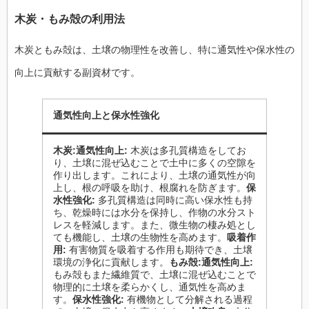
木炭・もみ殻の利用法
木炭ともみ殻は、土壌の物理性を改善し、特に通気性や保水性の
向上に貢献する副資材です。
通気性向上と保水性強化
木炭:
通気性向上:
木炭は多孔質構造をしてお
り、土壌に混ぜ込むことで土中に多くの空隙を
作り出します。これにより、土壌の通気性が向
上し、根の呼吸を助け、根腐れを防ぎます。
保
水性強化:
多孔質構造は同時に高い保水性も持
ち、乾燥時には水分を保持し、作物の水分スト
レスを軽減します。また、微生物の棲み処とし
ても機能し、土壌の生物性を高めます。
吸着作
用:
有害物質を吸着する作用も期待でき、土壌
環境の浄化に貢献します。
もみ殻:
通気性向上:
もみ殻もまた繊維質で、土壌に混ぜ込むことで
物理的に土壌を柔らかくし、通気性を高めま
す。
保水性強化:
有機物として分解される過程