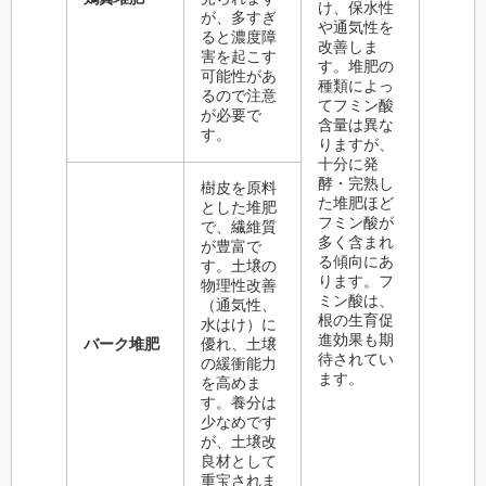
け、保水性
が、多すぎ
や通気性を
ると濃度障
改善しま
害を起こす
す。堆肥の
可能性があ
種類によっ
るので注意
てフミン酸
が必要で
含量は異な
す。
りますが、
十分に発
酵・完熟し
樹皮を原料
た堆肥ほど
とした堆肥
フミン酸が
で、繊維質
多く含まれ
が豊富で
る傾向にあ
す。土壌の
ります。フ
物理性改善
ミン酸は、
（通気性、
根の生育促
水はけ）に
進効果も期
バーク堆肥
優れ、土壌
待されてい
の緩衝能力
ます。
を高めま
す。養分は
少なめです
が、土壌改
良材として
重宝されま