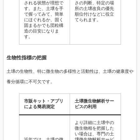
される状態が理想で
さの判断、特定の場
す。また、土壌を手
所の土壌改良の優先
で握ってみて、簡単
順位付けなどに役立
にほぐれるか、固く
てられます。
固まるかでも団粒構
造の目安になりま
す。
生物性指標の把握
土壌の生物性、特に微生物の多様性と活動性は、土壌の健康度や
養分循環に不可欠です。
市販キット・アプリ
土壌微生物解析サー
による簡易測定
ビスの利用
より詳細に土壌中の
微生物相を把握した
い場合は、専門の土
近年では、土壌の微
壌微生物解析サービ