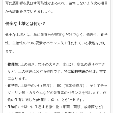
育に悪影響を及ぼす可能性があるので、後悔しないよう次の項目
から詳細を見ていきましょう。
健全な土壌とは何か？
健全な土壌とは、単に栄養分が豊富なだけでなく、物理性、化学
性、生物性の3つの要素がバランス良く保たれている状態を指し
ます。
物理性:
土の固さ、粒子の大きさ、水はけ、空気の通りやすさ
など、土の構造に関する特性です。特に
団粒構造
の発達が重要
になります。
化学性:
土壌中のpH（酸度）、EC（電気伝導度）、そしてチッ
ソ・リン酸・カリウムなどの栄養素のバランスを指します。作
物の生育に適したpH範囲に保つことが肝要です。
生物性:
土壌中に生息する微生物（細菌、菌類、放線菌など）