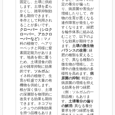
固定し、土壌に供給
定の養分が偏った
します。土壌を柔ら
り、病原菌や害虫が
かくし、雑草抑制効
増殖したりして、作
果も期待できます。
物の生育が悪くなる
冬作として利用され
連作障害が発生しや
ることが多いです。
すくなります。緑肥
クローバー（シロク
を輪作体系に組み込
ローバー、アカクロ
むことで、以下のよ
ーバーなど）:
マメ
うな効果が期待でき
科の植物で、ヘアリ
ます。
土壌の微生物
ーベッチと同様に窒
バランスの改善:
緑
素固定能力がありま
肥の種類を変えるこ
す。地表を密に覆う
とで、異なる種類の
ため、土壌浸食の防
微生物が増殖し、土
止や雑草抑制に効果
壌中の微生物相の多
的です。
ソルガム:
様性を高めます。
病
イネ科の植物で、生
原菌の抑制:
特定の
育が旺盛で大量の有
病原菌の増殖を抑え
機物を供給します。
る効果を持つ緑肥
根が深く張り、土壌
（例：ソルガムの一
の深層部を物理的に
部品種）もありま
改良する効果も期待
す。
土壌養分の偏り
できます。ネコブセ
の解消:
異なる養分
ンチュウの抑制効果
要求を持つ緑肥を栽
を持つ品種もありま