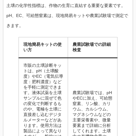
土壌の化学性指標は、作物の生育に直結する重要な要素です。
pH、EC、可給態窒素は、現地簡易キットや農業試験場で測定で
きます。
現地簡易キットの使
農業試験場での詳細
い方
検査
市販の土壌診断キッ
トは、pH（土壌酸
度）やEC（電気伝導
度：肥料濃度）など
を手軽に測定できま
す。液体試薬を土壌
農業試験場では、pH
サンプルに混ぜて色
やECに加え、可給態
の変化で判断するも
窒素、リン酸、カリ
のや、電極を土壌に
ウム、カルシウム、
直接差し込むデジタ
マグネシウムなどの
ルメーターなどがあ
主要栄養素や、微量
ります。使用方法は
要素まで詳細に分析
製品によって異なり
してくれます。土壌