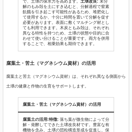
で、土壌の保水力を高めます。
土壌改良:
未分
解のもみ殻を土にすき込むと、分解過程で窒素
飢餓を引き起こす可能性があるため、堆肥化し
て使用するか、十分に時間を置いて分解を促す
必要があります。表面に敷くマルチング材とし
ても利用できます。木炭ともみ殻は、それぞれ
異なる特性を持つため、土壌の状態や目的に合
わせて使い分けることが重要です。両方を併用
することで、相乗効果も期待できます。
腐葉土・苦土（マグネシウム資材）の活用
腐葉土と苦土（マグネシウム資材）は、それぞれ異なる側面から
土壌の健康と作物の生育をサポートします。
腐葉土・苦土（マグネシウム資材）の活用
腐葉土の活用:
特徴:
落ち葉が微生物によって分
解・発酵してできた土壌改良材です。豊富な有
機物を含み、土壌の団粒構造形成を促進し、保