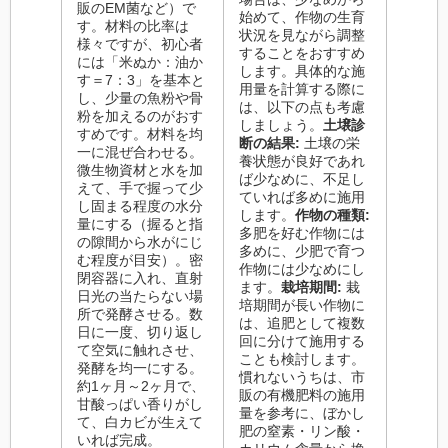
販のEM菌など）で
始めて、作物の生育
す。材料の比率は
状況を見ながら調整
様々ですが、初心者
することをおすすめ
には「米ぬか：油か
します。具体的な施
す＝7：3」を基本と
用量を計算する際に
し、少量の魚粉や骨
は、以下の点も考慮
粉を加えるのがおす
しましょう。
土壌診
すめです。材料を均
断の結果:
土壌の栄
一に混ぜ合わせる。
養状態が良好であれ
微生物資材と水を加
ば少なめに、不足し
えて、手で握って少
ていれば多めに施用
し固まる程度の水分
します。
作物の種類:
量にする（握ると指
多肥を好む作物には
の隙間から水がにじ
多めに、少肥で育つ
む程度が目安）。密
作物には少なめにし
閉容器に入れ、直射
ます。
栽培期間:
栽
日光の当たらない場
培期間が長い作物に
所で発酵させる。数
は、追肥として複数
日に一度、切り返し
回に分けて施用する
て空気に触れさせ、
ことも検討します。
発酵を均一にする。
慣れないうちは、市
約1ヶ月～2ヶ月で、
販の有機肥料の施用
甘酸っぱい香りがし
量を参考に、ぼかし
て、白カビが生えて
肥の窒素・リン酸・
いれば完成。