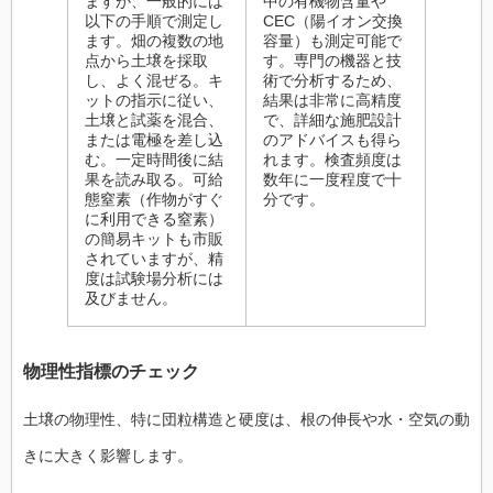
ますが、一般的には
中の有機物含量や
以下の手順で測定し
CEC（陽イオン交換
ます。畑の複数の地
容量）も測定可能で
点から土壌を採取
す。専門の機器と技
し、よく混ぜる。キ
術で分析するため、
ットの指示に従い、
結果は非常に高精度
土壌と試薬を混合、
で、詳細な施肥設計
または電極を差し込
のアドバイスも得ら
む。一定時間後に結
れます。検査頻度は
果を読み取る。可給
数年に一度程度で十
態窒素（作物がすぐ
分です。
に利用できる窒素）
の簡易キットも市販
されていますが、精
度は試験場分析には
及びません。
物理性指標のチェック
土壌の物理性、特に団粒構造と硬度は、根の伸長や水・空気の動
きに大きく影響します。