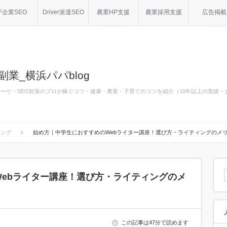
F企業SEO
Driver派遣SEO
農業HP支援
農業採用支援
広告掲載
副業_横浜パパblog
bマーケ・SEO対策のプロが稼ぐコツ・健康・農業・子育てのコツを紹介（10年以上の実績
シング
始め方｜中学生におすすめのWebライター講座！選び方・ライティングのメ
ebライター講座！選び方・ライティングのメ
この記事は47分で読めます