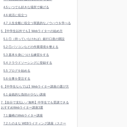
4.5
いつでも好きな場所で稼げる
4.6
就活に役立つ
4.7
人生全般に役立つ実践的なノウハウを学べる
5
【中学生以外でも】Webライターの始め方
5.1
①（持っていなければ）銀行口座の開設
5.2
①パソコンなどの作業環境を整える
5.3
基本を身につける練習をする
5.4
クラウドソーシングに登録する
5.5
ブログを始める
5.6
仕事を受注する
6
【中学生ならでは】Webライター講座の選び方
6.1
金銭的な負担が少ない講座
7
【自分で支払い／無料】中学生でも受講できる
おすすめWebライター講座3選
7.1
藤崎のWebライター講座
7.2
たのまな WEBライティング講座（スクー