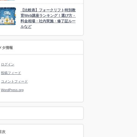
【比較表】フォークリフト特別教
育Web講座ランキング！選び方・
料金相場・社内実施・修了証ルー
ルなど
メタ情報
ログイン
投稿フィード
コメントフィード
WordPress.org
目次