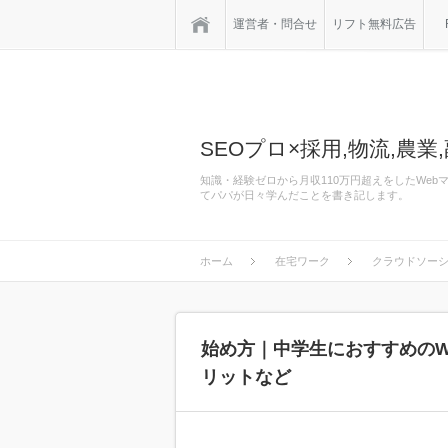
ホーム
運営者・問合せ
リフト無料広告
SEOプロ×採用,物流,農業,
知識・経験ゼロから月収110万円超えをしたWe
てパパが日々学んだことを書き記します。
ホーム
在宅ワーク
クラウドソー
始め方｜中学生におすすめのW
リットなど