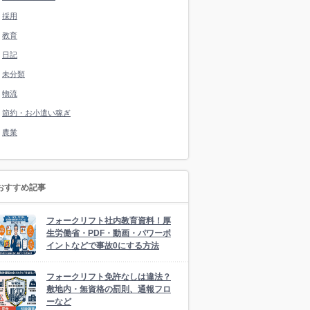
採用
教育
日記
未分類
物流
節約・お小遣い稼ぎ
農業
おすすめ記事
フォークリフト社内教育資料！厚
生労働省・PDF・動画・パワーポ
イントなどで事故0にする方法
フォークリフト免許なしは違法？
敷地内・無資格の罰則、通報フロ
ーなど