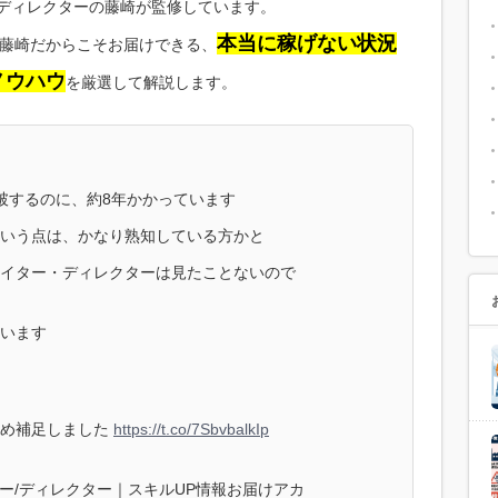
・ディレクターの藤崎が監修しています。
本当に稼げない状況
藤崎だからこそお届けできる、
ノウハウ
を厳選して解説します。
破するのに、約8年かかっています
いう点は、かなり熟知している方かと
イター・ディレクターは見たことないので
います
ため補足しました
https://t.co/7SbvbalkIp
イター/ディレクター｜スキルUP情報お届けアカ