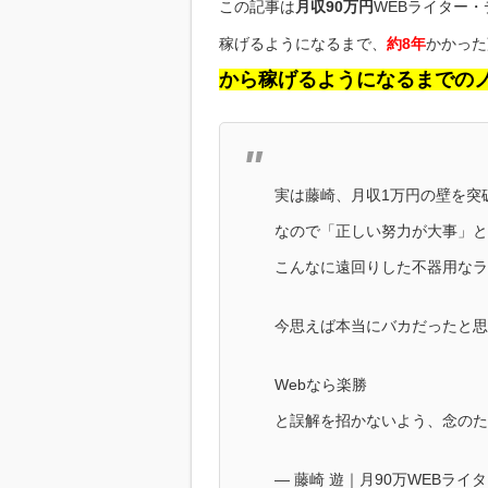
この記事は
月収90万円
WEBライター
稼げるようになるまで、
約8年
かかった
から稼げるようになるまでの
実は藤崎、月収1万円の壁を突
なので「正しい努力が大事」と
こんなに遠回りした不器用なラ
今思えば本当にバカだったと思
Webなら楽勝
と誤解を招かないよう、念の
— 藤崎 遊｜月90万WEBラ