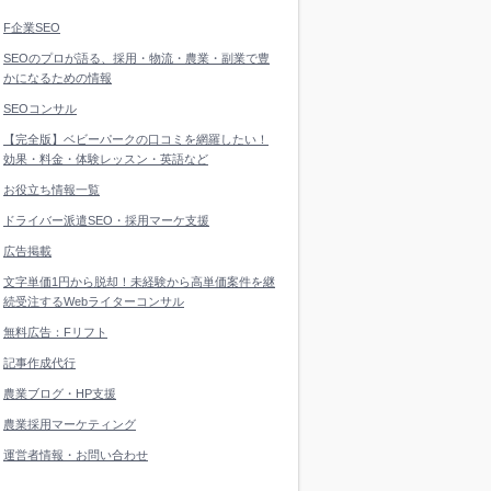
F企業SEO
SEOのプロが語る、採用・物流・農業・副業で豊
かになるための情報
SEOコンサル
【完全版】ベビーパークの口コミを網羅したい！
効果・料金・体験レッスン・英語など
お役立ち情報一覧
ドライバー派遣SEO・採用マーケ支援
広告掲載
文字単価1円から脱却！未経験から高単価案件を継
続受注するWebライターコンサル
無料広告：Fリフト
記事作成代行
農業ブログ・HP支援
農業採用マーケティング
運営者情報・お問い合わせ