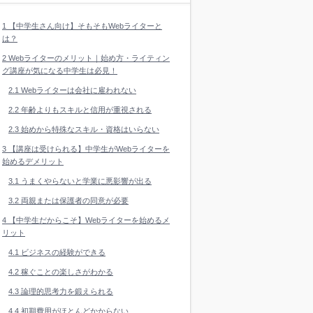
1
【中学生さん向け】そもそもWebライターと
は？
2
Webライターのメリット｜始め方・ライティン
グ講座が気になる中学生は必見！
2.1
Webライターは会社に雇われない
2.2
年齢よりもスキルと信用が重視される
2.3
始めから特殊なスキル・資格はいらない
3
【講座は受けられる】中学生がWebライターを
始めるデメリット
3.1
うまくやらないと学業に悪影響が出る
3.2
両親または保護者の同意が必要
4
【中学生だからこそ】Webライターを始めるメ
リット
4.1
ビジネスの経験ができる
4.2
稼ぐことの楽しさがわかる
4.3
論理的思考力を鍛えられる
4.4
初期費用がほとんどかからない