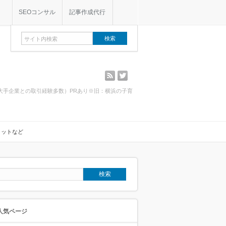
SEOコンサル
記事作成代行
rss
twitter
・大手企業との取引経験多数）PRあり※旧：横浜の子育
リットなど
人気ページ