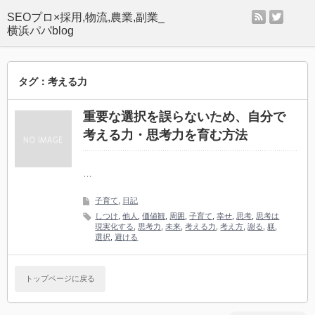
rss
twitter
SEOプロ×採用,物流,農業,副業_
横浜パパblog
タグ：考える力
重要な選択を誤らないため、自分で
考える力・思考力を育む方法
…
子育て
,
日記
しつけ
,
他人
,
価値観
,
周囲
,
子育て
,
幸せ
,
思考
,
思考は
現実化する
,
思考力
,
未来
,
考える力
,
考え方
,
謝る
,
躾
,
選択
,
避ける
トップページに戻る