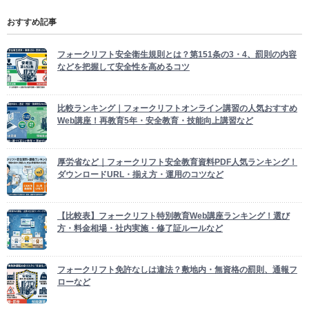
おすすめ記事
フォークリフト安全衛生規則とは？第151条の3・4、罰則の内容
などを把握して安全性を高めるコツ
比較ランキング｜フォークリフトオンライン講習の人気おすすめ
Web講座！再教育5年・安全教育・技能向上講習など
厚労省など｜フォークリフト安全教育資料PDF人気ランキング！
ダウンロードURL・揃え方・運用のコツなど
【比較表】フォークリフト特別教育Web講座ランキング！選び
方・料金相場・社内実施・修了証ルールなど
フォークリフト免許なしは違法？敷地内・無資格の罰則、通報フ
ローなど