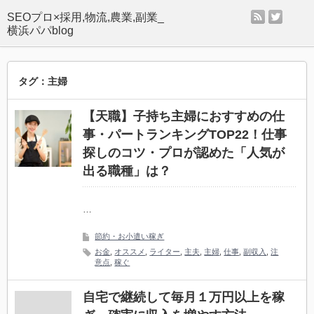
rss
twitter
SEOプロ×採用,物流,農業,副業_
横浜パパblog
タグ：主婦
【天職】子持ち主婦におすすめの仕
事・パートランキングTOP22！仕事
探しのコツ・プロが認めた「人気が
出る職種」は？
…
節約・お小遣い稼ぎ
お金
,
オススメ
,
ライター
,
主夫
,
主婦
,
仕事
,
副収入
,
注
意点
,
稼ぐ
自宅で継続して毎月１万円以上を稼