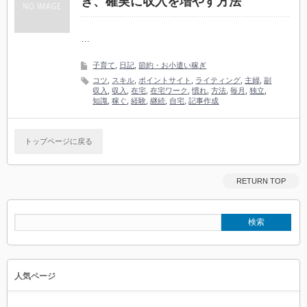
ぎ、確実に収入を増やす方法
…
子育て
,
日記
,
節約・お小遣い稼ぎ
コツ
,
スキル
,
ポイントサイト
,
ライティング
,
主婦
,
副
収入
,
収入
,
在宅
,
在宅ワーク
,
慣れ
,
方法
,
毎月
,
独立
,
知識
,
稼ぐ
,
経験
,
継続
,
自宅
,
記事作成
トップページに戻る
RETURN TOP
人気ページ