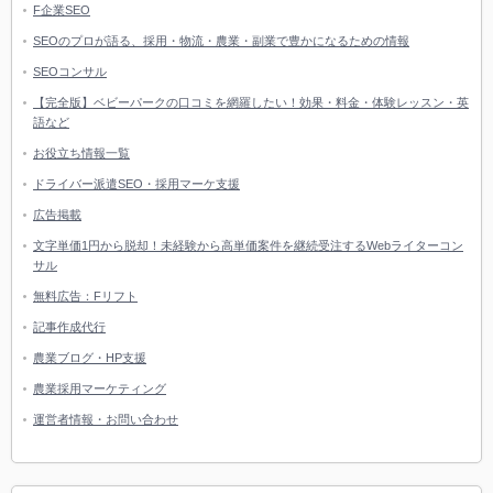
F企業SEO
SEOのプロが語る、採用・物流・農業・副業で豊かになるための情報
SEOコンサル
【完全版】ベビーパークの口コミを網羅したい！効果・料金・体験レッスン・英
語など
お役立ち情報一覧
ドライバー派遣SEO・採用マーケ支援
広告掲載
文字単価1円から脱却！未経験から高単価案件を継続受注するWebライターコン
サル
無料広告：Fリフト
記事作成代行
農業ブログ・HP支援
農業採用マーケティング
運営者情報・お問い合わせ