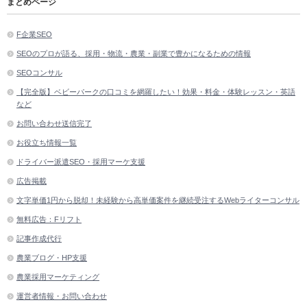
まとめページ
F企業SEO
SEOのプロが語る、採用・物流・農業・副業で豊かになるための情報
SEOコンサル
【完全版】ベビーパークの口コミを網羅したい！効果・料金・体験レッスン・英語
など
お問い合わせ送信完了
お役立ち情報一覧
ドライバー派遣SEO・採用マーケ支援
広告掲載
文字単価1円から脱却！未経験から高単価案件を継続受注するWebライターコンサル
無料広告：Fリフト
記事作成代行
農業ブログ・HP支援
農業採用マーケティング
運営者情報・お問い合わせ