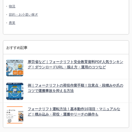
物流
節約・お小遣い稼ぎ
農業
おすすめ記事
厚労省など｜フォークリフト安全教育資料PDF人気ランキン
グ！ダウンロードURL・揃え方・運用のコツなど
例｜フォークリフトの荷役作業手順！注意点・段積みや爪の
コツで運搬事故を抑える方法
フォークリフト運転方法！基本動作10項目・マニュアルな
ど！積み込み・荷役・運搬やリーチの操作も