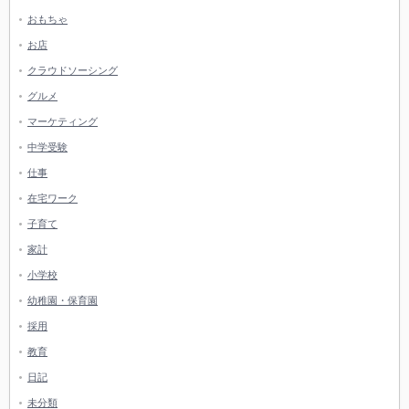
おもちゃ
お店
クラウドソーシング
グルメ
マーケティング
中学受験
仕事
在宅ワーク
子育て
家計
小学校
幼稚園・保育園
採用
教育
日記
未分類