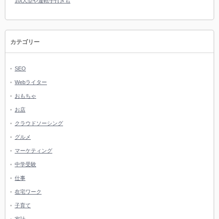
10t大型や運転手付きも
カテゴリー
SEO
Webライター
おもちゃ
お店
クラウドソーシング
グルメ
マーケティング
中学受験
仕事
在宅ワーク
子育て