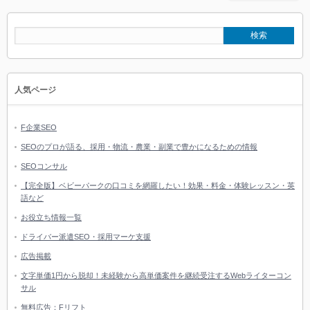
人気ページ
F企業SEO
SEOのプロが語る、採用・物流・農業・副業で豊かになるための情報
SEOコンサル
【完全版】ベビーパークの口コミを網羅したい！効果・料金・体験レッスン・英
語など
お役立ち情報一覧
ドライバー派遣SEO・採用マーケ支援
広告掲載
文字単価1円から脱却！未経験から高単価案件を継続受注するWebライターコン
サル
無料広告：Fリフト