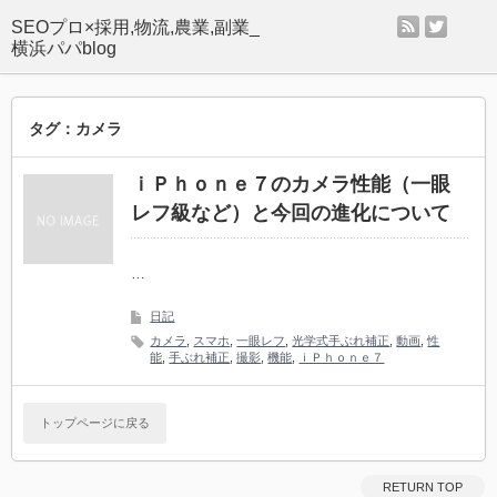
rss
twitter
SEOプロ×採用,物流,農業,副業_
横浜パパblog
タグ：カメラ
ｉＰｈｏｎｅ７のカメラ性能（一眼
レフ級など）と今回の進化について
…
日記
カメラ
,
スマホ
,
一眼レフ
,
光学式手ぶれ補正
,
動画
,
性
能
,
手ぶれ補正
,
撮影
,
機能
,
ｉＰｈｏｎｅ７
トップページに戻る
RETURN TOP