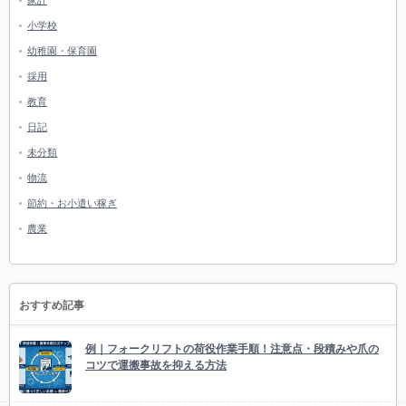
家計
小学校
幼稚園・保育園
採用
教育
日記
未分類
物流
節約・お小遣い稼ぎ
農業
おすすめ記事
例｜フォークリフトの荷役作業手順！注意点・段積みや爪の
コツで運搬事故を抑える方法