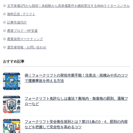
文字単価1円から脱却！未経験から高単価案件を継続受注するWebライターコンサル
無料広告：Fリフト
記事作成代行
農業ブログ・HP支援
農業採用マーケティング
運営者情報・お問い合わせ
おすすめ記事
例｜フォークリフトの荷役作業手順！注意点・段積みや爪のコツ
で運搬事故を抑える方法
フォークリフト免許なしは違法？敷地内・無資格の罰則、通報フ
ローなど
フォークリフト安全衛生規則とは？第151条の3・4、罰則の内容
などを把握して安全性を高めるコツ